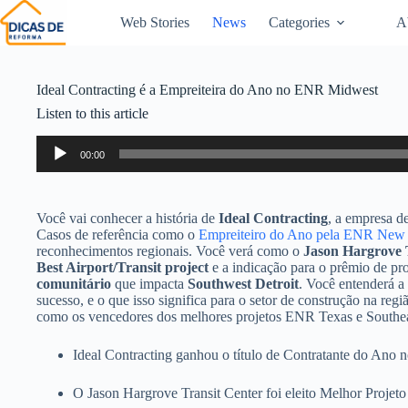
Web Stories
News
Categories
A
Ideal Contracting é a Empreiteira do Ano no ENR Midwest
Listen to this article
Audio
00:00
Player
Você vai conhecer a história de
Ideal Contracting
, a empresa d
Casos de referência como o
Empreiteiro do Ano pela ENR New
reconhecimentos regionais. Você verá como o
Jason Hargrove 
Best Airport/Transit project
e a indicação para o prêmio de pro
comunitário
que impacta
Southwest Detroit
. Você entenderá a 
sucesso, e o que isso significa para o setor de construção na reg
como os vencedores dos melhores projetos ENR Texas e Southea
Ideal Contracting ganhou o título de Contratante do Ano
O Jason Hargrove Transit Center foi eleito Melhor Projeto 