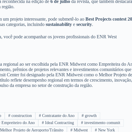
á reconhecida na edição de
6 de julho
da revista, que também destacar
 região.
m um projeto interessante, pode submetê-lo ao
Best Projects contest 2
as categorias, incluindo
sustainability
e
security
.
ria, você pode acompanhar os jovens profissionais do ENR West
cia regional ao ser escolhida pela ENR Midwest como Empreiteira do A
nto, prêmios de projetos relevantes e investimentos comunitários que
ansit Center foi designado pela ENR Midwest como o Melhor Projeto d
 título reflete desempenho regional em termos de crescimento, inovação
lso da empresa no setor de construção da região.
p
#
construction
#
Contratante do Ano
#
growth
#
Empreiteiro do Ano
#
Ideal Contracting
#
investimento comunit
Melhor Projeto de Aeroporto/Trânsito
#
Midwest
#
New York