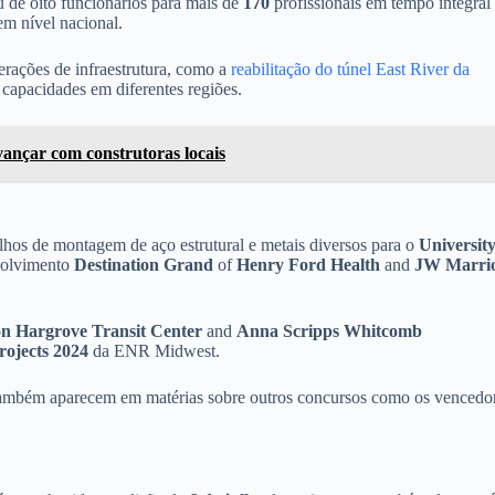
u de oito funcionários para mais de
170
profissionais em tempo integral
em nível nacional.
erações de infraestrutura, como a
reabilitação do túnel East River da
 capacidades em diferentes regiões.
vançar com construtoras locais
alhos de montagem de aço estrutural e metais diversos para o
Universit
volvimento
Destination Grand
of
Henry Ford Health
and
JW Marrio
on Hargrove Transit Center
and
Anna Scripps Whitcomb
rojects 2024
da ENR Midwest.
, também aparecem em matérias sobre outros concursos como os vencedo