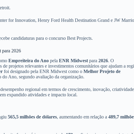
troit.
nter for Innovation, Henry Ford Health Destination Grand e JW Marrio
cebe candidaturas para o concurso Best Projects.
t para 2026
como
Empreiteira do Ano
pela
ENR Midwest
para
2026
. O
de projetos relevantes e investimentos comunitários que ajudam a reg
er
foi designado pela ENR Midwest como o
Melhor Projeto de
to do Ano, segundo avaliação da organização.
desempenho regional em termos de crescimento, inovação, criatividade
m expandido atividades e impacto local.
ingiu
565,5 milhões de dólares
, aumentando em relação a
489,7 milhõe