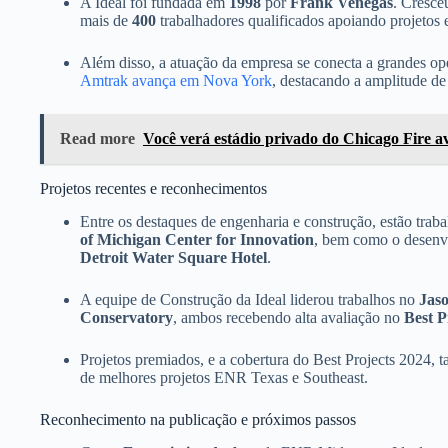
A Ideal foi fundada em
1998
por
Frank Venegas
. Cresce
mais de
400
trabalhadores qualificados apoiando projetos 
Além disso, a atuação da empresa se conecta a grandes op
Amtrak avança em Nova York
, destacando a amplitude de
Read more
Você verá estádio privado do Chicago Fire a
Projetos recentes e reconhecimentos
Entre os destaques de engenharia e construção, estão trab
of Michigan Center for Innovation
, bem como o desen
Detroit Water Square Hotel
.
A equipe de Construção da Ideal liderou trabalhos no
Jas
Conservatory
, ambos recebendo alta avaliação no
Best P
Projetos premiados, e a cobertura do Best Projects 2024
de melhores projetos ENR Texas e Southeast.
Reconhecimento na publicação e próximos passos