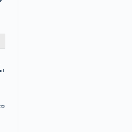
 e
y
tt
res