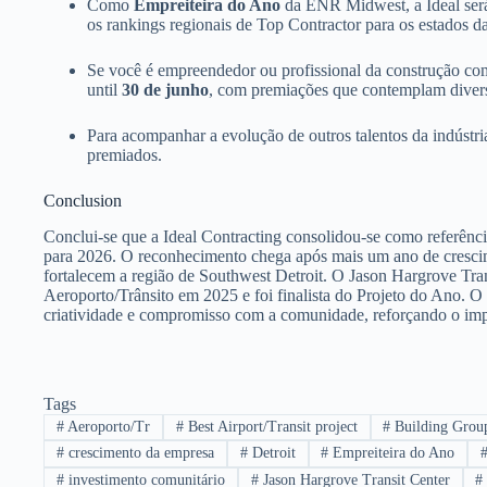
Como
Empreiteira do Ano
da ENR Midwest, a Ideal ser
os rankings regionais de Top Contractor para os estados da
Se você é empreendedor ou profissional da construção co
until
30 de junho
, com premiações que contemplam divers
Para acompanhar a evolução de outros talentos da indúst
premiados.
Conclusion
Conclui-se que a Ideal Contracting consolidou-se como referên
para 2026. O reconhecimento chega após mais um ano de crescime
fortalecem a região de Southwest Detroit. O Jason Hargrove Tr
Aeroporto/Trânsito em 2025 e foi finalista do Projeto do Ano. O
criatividade e compromisso com a comunidade, reforçando o impu
Tags
#
Aeroporto/Tr
#
Best Airport/Transit project
#
Building Grou
#
crescimento da empresa
#
Detroit
#
Empreiteira do Ano
#
investimento comunitário
#
Jason Hargrove Transit Center
#