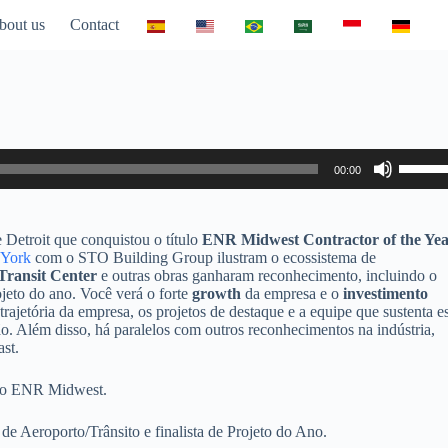
bout us
Contact
Use
00:00
Up/Do
Arrow
keys
to
e Detroit que conquistou o título
ENR Midwest Contractor of the Ye
increa
 York
com o STO Building Group ilustram o ecossistema de
or
Transit Center
e outras obras ganharam reconhecimento, incluindo o
decrea
jeto do ano. Você verá o forte
growth
da empresa e o
investimento
volume
trajetória da empresa, os projetos de destaque e a equipe que sustenta e
ião. Além disso, há paralelos com outros reconhecimentos na indústria,
st.
 no ENR Midwest.
de Aeroporto/Trânsito e finalista de Projeto do Ano.