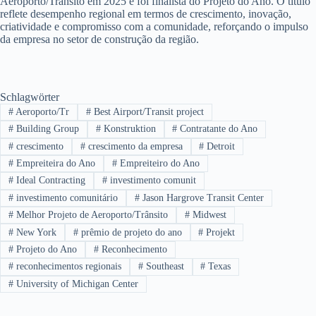
Aeroporto/Trânsito em 2025 e foi finalista do Projeto do Ano. O título
reflete desempenho regional em termos de crescimento, inovação,
criatividade e compromisso com a comunidade, reforçando o impulso
da empresa no setor de construção da região.
Schlagwörter
#
Aeroporto/Tr
#
Best Airport/Transit project
#
Building Group
#
Konstruktion
#
Contratante do Ano
#
crescimento
#
crescimento da empresa
#
Detroit
#
Empreiteira do Ano
#
Empreiteiro do Ano
#
Ideal Contracting
#
investimento comunit
#
investimento comunitário
#
Jason Hargrove Transit Center
#
Melhor Projeto de Aeroporto/Trânsito
#
Midwest
#
New York
#
prêmio de projeto do ano
#
Projekt
#
Projeto do Ano
#
Reconhecimento
#
reconhecimentos regionais
#
Southeast
#
Texas
#
University of Michigan Center