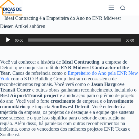
Ideal Contracting é a Empreiteira do Ano no ENR Midwest
Diesen Artikel anhören
Audio-
00:00
00:00
Player
Você vai conhecer a história de
Ideal Contracting
, a empresa de
Detroit que conquistou o título
ENR Midwest Contractor of the
Year
. Casos de referência como o
Empreiteiro do Ano pela ENR New
York
com o STO Building Group ilustram o ecossistema de
reconhecimentos regionais. Você verá como o
Jason Hargrove
Transit Center
e outras obras ganharam reconhecimento, incluindo o
Best Airport/Transit project
e a indicação para o prêmio de projeto
do ano. Você verá o forte
crescimento
da empresa e o
investimento
comunitário
que impacta
Southwest Detroit
. Você entenderá a
trajetória da empresa, os projetos de destaque e a equipe que sustenta
esse sucesso, e o que isso significa para o setor de construção na
região. Além disso, há paralelos com outros reconhecimentos na
indústria, como os vencedores dos melhores projetos ENR Texas e
Southeast.