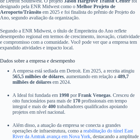
de Detroit Southwest. O projeto
Jason Hargrove Transit Center
foi
designado pela ENR Midwest como o
Melhor Projeto de
Aeroporto/Trânsito
em 2025 e foi finalista do prêmio de Projeto do
Ano, segundo avaliação da organização.
Segundo a ENR Midwest, o título de Empreiteira do Ano reflete
desempenho regional em termos de crescimento, inovação, criatividade
e compromisso com a comunidade. Você pode ver que a empresa tem
expandido atividades e impacto local.
Dados sobre a empresa e desempenho
A empresa está sediada em Detroit. Em 2025, a receita atingiu
565,5 milhões de dólares
, aumentando em relação a
489,7
milhões de dólares
em 2024.
A Ideal foi fundada em
1998
por
Frank Venegas
. Cresceu de
oito funcionários para mais de
170
profissionais em tempo
integral e mais de
400
trabalhadores qualificados apoiando
projetos em nível nacional.
Além disso, a atuação da empresa se conecta a grandes
operações de infraestrutura, como a
reabilitação do túnel East
River da Amtrak avança em Nova York
, destacando a amplitude