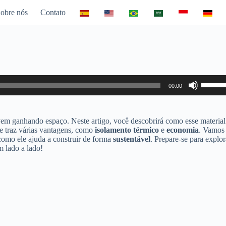
obre nós
Contato
Use
00:00
as
setas
para
cima
em ganhando espaço. Neste artigo, você descobrirá como esse material
ou
le traz várias vantagens, como
isolamento térmico
e
economia
. Vamos
para
 como ele ajuda a construir de forma
sustentável
. Prepare-se para explor
baixo
m lado a lado!
para
aumen
ou
diminui
o
volume