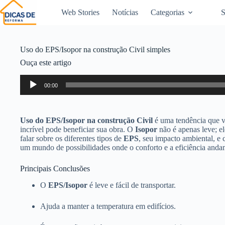
Web Stories
Notícias
Categorias
S
Uso do EPS/Isopor na construção Civil simples
Ouça este artigo
Tocador
00:00
de
áudio
Uso do EPS/Isopor na construção Civil
é uma tendência que v
incrível pode beneficiar sua obra. O
Isopor
não é apenas leve; e
falar sobre os diferentes tipos de
EPS
, seu impacto ambiental, e
um mundo de possibilidades onde o conforto e a eficiência anda
Principais Conclusões
O
EPS/Isopor
é leve e fácil de transportar.
Ajuda a manter a temperatura em edifícios.