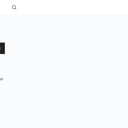
ar
tar
r
.