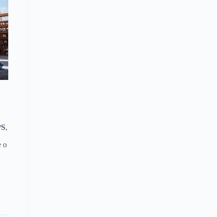
PS
,
e o