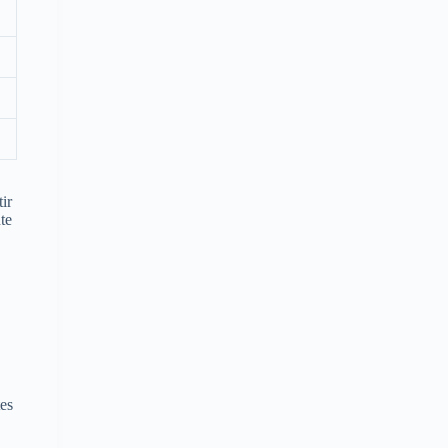
ir
te
tes