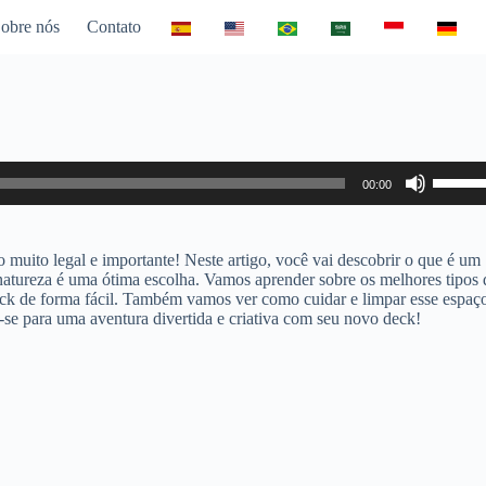
obre nós
Contato
Use
00:00
as
setas
para
cima
o muito legal e importante! Neste artigo, você vai descobrir o que é um
ou
 natureza é uma ótima escolha. Vamos aprender sobre os melhores tipos 
para
eck de forma fácil. Também vamos ver como cuidar e limpar esse espaç
baixo
e-se para uma aventura divertida e criativa com seu novo deck!
para
aumen
ou
diminui
o
volume