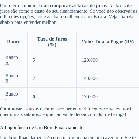
Outro erro comum é
não comparar as taxas de juros
. As taxas de
juros são como o custo do seu financiamento. Se você não observar as
diferentes opções, pode acabar escolhendo a mais cara. Veja a tabela
abaixo para entender melhor:
Taxa de Juros
Banco
Valor Total a Pagar (R$)
(%)
Banco
5
120.000
A
Banco
7
140.000
B
Banco
6
130.000
C
Comparar
as taxas é como escolher entre diferentes sorvetes. Você
quer o mais saboroso e que não vai te deixar com dor de barriga!
A Importância de Um Bom Financiamento
Um bom financiamento é como ter um mapa em uma aventura. Ele te