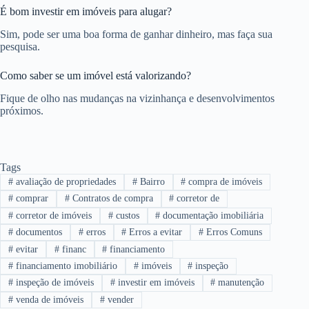
É bom investir em imóveis para alugar?
Sim, pode ser uma boa forma de ganhar dinheiro, mas faça sua
pesquisa.
Como saber se um imóvel está valorizando?
Fique de olho nas mudanças na vizinhança e desenvolvimentos
próximos.
Tags
#
avaliação de propriedades
#
Bairro
#
compra de imóveis
#
comprar
#
Contratos de compra
#
corretor de
#
corretor de imóveis
#
custos
#
documentação imobiliária
#
documentos
#
erros
#
Erros a evitar
#
Erros Comuns
#
evitar
#
financ
#
financiamento
#
financiamento imobiliário
#
imóveis
#
inspeção
#
inspeção de imóveis
#
investir em imóveis
#
manutenção
#
venda de imóveis
#
vender