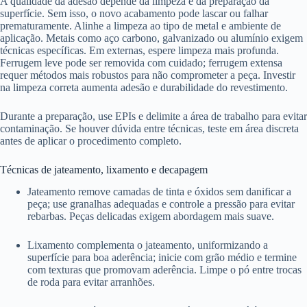
A qualidade da adesão depende da limpeza e da preparação da
superfície. Sem isso, o novo acabamento pode lascar ou falhar
prematuramente. Alinhe a limpeza ao tipo de metal e ambiente de
aplicação. Metais como aço carbono, galvanizado ou alumínio exigem
técnicas específicas. Em externas, espere limpeza mais profunda.
Ferrugem leve pode ser removida com cuidado; ferrugem extensa
requer métodos mais robustos para não comprometer a peça. Investir
na limpeza correta aumenta adesão e durabilidade do revestimento.
Durante a preparação, use EPIs e delimite a área de trabalho para evitar
contaminação. Se houver dúvida entre técnicas, teste em área discreta
antes de aplicar o procedimento completo.
Técnicas de jateamento, lixamento e decapagem
Jateamento remove camadas de tinta e óxidos sem danificar a
peça; use granalhas adequadas e controle a pressão para evitar
rebarbas. Peças delicadas exigem abordagem mais suave.
Lixamento complementa o jateamento, uniformizando a
superfície para boa aderência; inicie com grão médio e termine
com texturas que promovam aderência. Limpe o pó entre trocas
de roda para evitar arranhões.