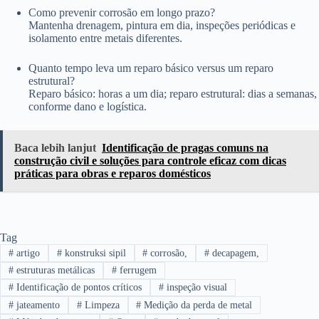
Como prevenir corrosão em longo prazo?
Mantenha drenagem, pintura em dia, inspeções periódicas e
isolamento entre metais diferentes.
Quanto tempo leva um reparo básico versus um reparo
estrutural?
Reparo básico: horas a um dia; reparo estrutural: dias a semanas,
conforme dano e logística.
Baca lebih lanjut
Identificação de pragas comuns na
construção civil e soluções para controle eficaz com dicas
práticas para obras e reparos domésticos
Tag
#
artigo
#
konstruksi sipil
#
corrosão,
#
decapagem,
#
estruturas metálicas
#
ferrugem
#
Identificação de pontos críticos
#
inspeção visual
#
jateamento
#
Limpeza
#
Medição da perda de metal