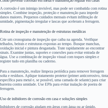
Como prevenir corrosão em metal e manutenção regular em casas
A corrosão é um inimigo invisível, mas pode ser combatida com rotina
simples. Combine inspeção, proteção e manutenção para impedir
danos maiores. Pequenos cuidados mensais evitam infiltração de
umidade, pigmentação irregular e lascas que aceleram a ferrugem.
Rotina de inspeção e manutenção de estruturas metálicas
Crie um cronograma de inspeção que caiba na agenda. Verifique
telhados, beirais e estruturas expostas ao tempo. Busque manchas,
oxidação inicial e pintura desgastada. Trate rapidamente ao encontrar
sinais. Examine juntas, suportes e conexões para evitar entrada de
água. Use a combinação de inspeção visual com toques simples e
registre tudo em planilha ou caderno.
Para a manutenção, realize limpeza periódica para remover ferrugem
solta e resíduos. Aplique tratamento protetor (primer anticorrosivo, tinta
específica para metal e, se possível, uma camada de selante) para criar
barreira contra umidade. Use EPIs para evitar inalação de poeira de
ferrugem.
Uso de inibidores de corrosão em casa e soluções simples
Inibidores de corrosão ajudam em áreas com água ou ar úmido,