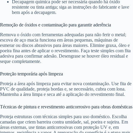
Decapagem química pode ser necessária quando há óxido
resistente ou tinta antiga; siga as instruções do fabricante e lave
bem após a decapagem.
Remoção de óxidos e contaminação para garantir aderência
Remova o óxido com ferramentas adequadas para não ferir o metal;
escova de aço macia funciona em áreas pequenas, máquinas de
esmerar ou discos abrasivos para áreas maiores. Elimine graxa, óleo e
poeira fina antes de aplicar o revestimento. Faça teste simples com fita
adesiva para confirmar adesão. Desengrase se houver óleo residual e
seque completamente.
Proteção temporária após limpeza
Proteja a área após limpeza para evitar nova contaminação. Use fita de
PVC de qualidade, proteja bordas e, se necessário, cubra com lona.
Mantenha a área limpa e seca até a aplicação do revestimento final.
Técnicas de pintura e revestimento anticorrosivo para obras domésticas
Proteja estruturas com técnicas simples para uso doméstico. Escolha
camadas que criem barreira contra umidade, sal, poeira e sujeira. Em
áreas externas, use tintas anticorrosivas com proteção UV e, em
internas, resistência a vapor. A preparação da superfície é a etapa mais