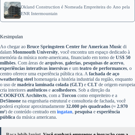
Okland Construction é Nomeada Empreiteira do Ano pela
ENR Intermountain
Kesimpulan
Ao chegar ao
Bruce Springsteen Center for American Music
di
dalam
Monmouth University
, você encontra um espaço dedicado à
memória da música norte‑americana, financiado em torno de
US$ 50
milhões
. Com áreas de
arquivos
,
galerias
,
pesquisas de acervo
,
experiências interativas imersivas
e um
teatro de performances
, o
centro oferece uma experiência pública rica. A
fachada de aço
weathering steel
homenageia a história industrial da região, enquanto
o uso de
madeira laminada colada (GLT)
e
CLT
de origem europeia
cria interiores
autênticos
e
acolhedores
. Sob a direção da
COOKFOX Architects
, com a
Torcon
como empreiteiro e a
DeSimone
na engenharia estrutural e consultoria de fachada, você
poderá explorar aproximadamente
32.000 pés quadrados
(≈
2.970
m²
) de conteúdo centrado em
ingatan
,
pesquisa
e
experiência
pública
da música americana.
Baca lebih lanjut
Você ganhará empregos e inovação com a