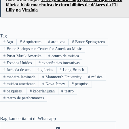
fábrica biofarmacêutica de cinco bilhões de dólares da Eli
Lilly na Virgínia
Tag
#
Aço
#
Arquitetura
#
arquivos
#
Bruce Springsteen
#
Bruce Springsteen Center for American Music
#
Pusat Musik Amerika
#
centro de música
#
Estados Unidos
#
experiências interativas
#
fachada de aço
#
galerias
#
Long Branch
#
madeira laminada
#
Monmouth University
#
música
#
música americana
#
Nova Jersey
#
pesquisa
#
pesquisas.
#
keberlanjutan
#
teatro
#
teatro de performances
Bagikan cerita ini di Whatsapp