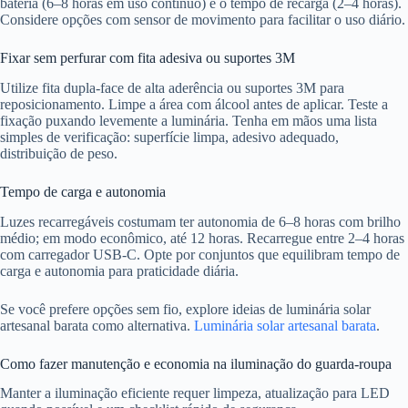
bateria (6–8 horas em uso contínuo) e o tempo de recarga (2–4 horas).
Considere opções com sensor de movimento para facilitar o uso diário.
Fixar sem perfurar com fita adesiva ou suportes 3M
Utilize fita dupla-face de alta aderência ou suportes 3M para
reposicionamento. Limpe a área com álcool antes de aplicar. Teste a
fixação puxando levemente a luminária. Tenha em mãos uma lista
simples de verificação: superfície limpa, adesivo adequado,
distribuição de peso.
Tempo de carga e autonomia
Luzes recarregáveis costumam ter autonomia de 6–8 horas com brilho
médio; em modo econômico, até 12 horas. Recarregue entre 2–4 horas
com carregador USB-C. Opte por conjuntos que equilibram tempo de
carga e autonomia para praticidade diária.
Se você prefere opções sem fio, explore ideias de luminária solar
artesanal barata como alternativa.
Luminária solar artesanal barata
.
Como fazer manutenção e economia na iluminação do guarda-roupa
Manter a iluminação eficiente requer limpeza, atualização para LED