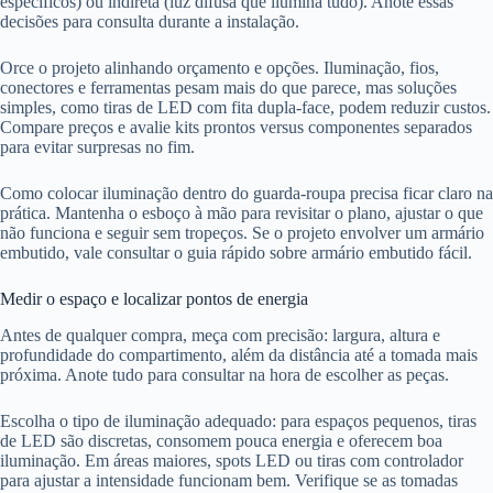
específicos) ou indireta (luz difusa que ilumina tudo). Anote essas
decisões para consulta durante a instalação.
Orce o projeto alinhando orçamento e opções. Iluminação, fios,
conectores e ferramentas pesam mais do que parece, mas soluções
simples, como tiras de LED com fita dupla-face, podem reduzir custos.
Compare preços e avalie kits prontos versus componentes separados
para evitar surpresas no fim.
Como colocar iluminação dentro do guarda-roupa precisa ficar claro na
prática. Mantenha o esboço à mão para revisitar o plano, ajustar o que
não funciona e seguir sem tropeços. Se o projeto envolver um armário
embutido, vale consultar o guia rápido sobre armário embutido fácil.
Medir o espaço e localizar pontos de energia
Antes de qualquer compra, meça com precisão: largura, altura e
profundidade do compartimento, além da distância até a tomada mais
próxima. Anote tudo para consultar na hora de escolher as peças.
Escolha o tipo de iluminação adequado: para espaços pequenos, tiras
de LED são discretas, consomem pouca energia e oferecem boa
iluminação. Em áreas maiores, spots LED ou tiras com controlador
para ajustar a intensidade funcionam bem. Verifique se as tomadas