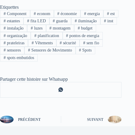
Etiquettes
#
Component
#
econom
#
économie
#
energia
#
est
#
estantes
#
fita LED
#
guarda
#
iluminação
#
inst
#
instalação
#
luzes
#
montagem
#
budget
#
organização
#
planification
#
pontos de energia
#
prateleiras
#
Vêtements
#
sécurité
#
sem fio
#
sensores
#
Sensores de Movimento
#
Spots
#
spots embutidos
Partager cette histoire sur Whatsapp
PRÉCÉDENT
SUIVANT