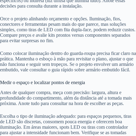
específicos) ou indireta (luz difusa que ilumina tudo). Anote essas
decisões para consulta durante a instalação.
Orce o projeto alinhando orçamento e opções. Iluminação, fios,
conectores e ferramentas pesam mais do que parece, mas soluções
simples, como tiras de LED com fita dupla-face, podem reduzir custos.
Compare preços e avalie kits prontos versus componentes separados
para evitar surpresas no fim.
Como colocar iluminação dentro do guarda-roupa precisa ficar claro na
prática. Mantenha o esboço à mão para revisitar o plano, ajustar o que
não funciona e seguir sem tropeços. Se o projeto envolver um armário
embutido, vale consultar o guia rápido sobre armário embutido fácil.
Medir o espaço e localizar pontos de energia
Antes de qualquer compra, meça com precisão: largura, altura e
profundidade do compartimento, além da distância até a tomada mais
próxima. Anote tudo para consultar na hora de escolher as peças.
Escolha o tipo de iluminação adequado: para espaços pequenos, tiras
de LED são discretas, consomem pouca energia e oferecem boa
iluminação. Em áreas maiores, spots LED ou tiras com controlador
para ajustar a intensidade funcionam bem. Verifique se as tomadas