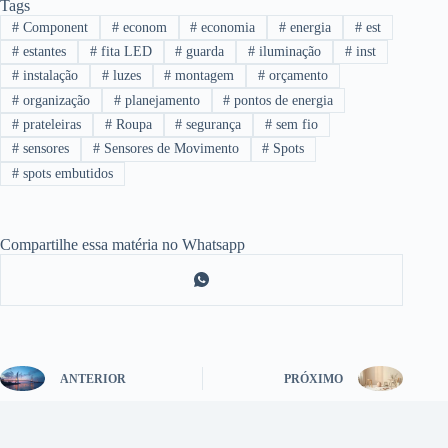
Tags
#
Component
#
econom
#
economia
#
energia
#
est
#
estantes
#
fita LED
#
guarda
#
iluminação
#
inst
#
instalação
#
luzes
#
montagem
#
orçamento
#
organização
#
planejamento
#
pontos de energia
#
prateleiras
#
Roupa
#
segurança
#
sem fio
#
sensores
#
Sensores de Movimento
#
Spots
#
spots embutidos
Compartilhe essa matéria no Whatsapp
ANTERIOR
PRÓXIMO