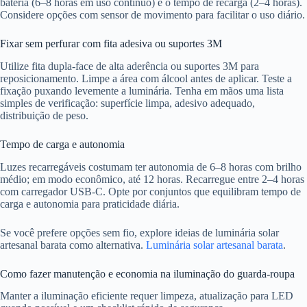
bateria (6–8 horas em uso contínuo) e o tempo de recarga (2–4 horas).
Considere opções com sensor de movimento para facilitar o uso diário.
Fixar sem perfurar com fita adesiva ou suportes 3M
Utilize fita dupla-face de alta aderência ou suportes 3M para
reposicionamento. Limpe a área com álcool antes de aplicar. Teste a
fixação puxando levemente a luminária. Tenha em mãos uma lista
simples de verificação: superfície limpa, adesivo adequado,
distribuição de peso.
Tempo de carga e autonomia
Luzes recarregáveis costumam ter autonomia de 6–8 horas com brilho
médio; em modo econômico, até 12 horas. Recarregue entre 2–4 horas
com carregador USB-C. Opte por conjuntos que equilibram tempo de
carga e autonomia para praticidade diária.
Se você prefere opções sem fio, explore ideias de luminária solar
artesanal barata como alternativa.
Luminária solar artesanal barata
.
Como fazer manutenção e economia na iluminação do guarda-roupa
Manter a iluminação eficiente requer limpeza, atualização para LED