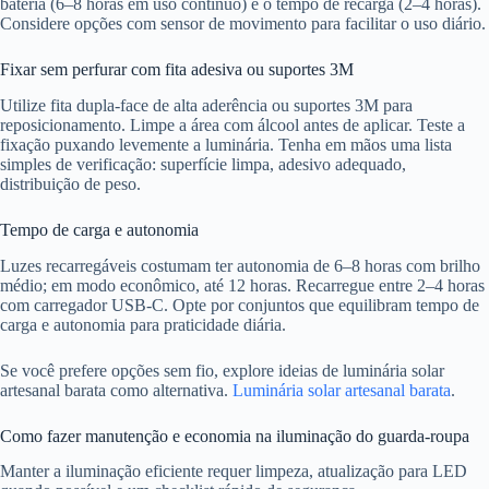
bateria (6–8 horas em uso contínuo) e o tempo de recarga (2–4 horas).
Considere opções com sensor de movimento para facilitar o uso diário.
Fixar sem perfurar com fita adesiva ou suportes 3M
Utilize fita dupla-face de alta aderência ou suportes 3M para
reposicionamento. Limpe a área com álcool antes de aplicar. Teste a
fixação puxando levemente a luminária. Tenha em mãos uma lista
simples de verificação: superfície limpa, adesivo adequado,
distribuição de peso.
Tempo de carga e autonomia
Luzes recarregáveis costumam ter autonomia de 6–8 horas com brilho
médio; em modo econômico, até 12 horas. Recarregue entre 2–4 horas
com carregador USB-C. Opte por conjuntos que equilibram tempo de
carga e autonomia para praticidade diária.
Se você prefere opções sem fio, explore ideias de luminária solar
artesanal barata como alternativa.
Luminária solar artesanal barata
.
Como fazer manutenção e economia na iluminação do guarda-roupa
Manter a iluminação eficiente requer limpeza, atualização para LED