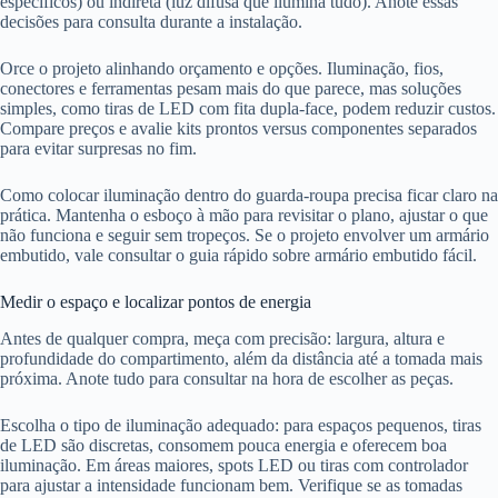
específicos) ou indireta (luz difusa que ilumina tudo). Anote essas
decisões para consulta durante a instalação.
Orce o projeto alinhando orçamento e opções. Iluminação, fios,
conectores e ferramentas pesam mais do que parece, mas soluções
simples, como tiras de LED com fita dupla-face, podem reduzir custos.
Compare preços e avalie kits prontos versus componentes separados
para evitar surpresas no fim.
Como colocar iluminação dentro do guarda-roupa precisa ficar claro na
prática. Mantenha o esboço à mão para revisitar o plano, ajustar o que
não funciona e seguir sem tropeços. Se o projeto envolver um armário
embutido, vale consultar o guia rápido sobre armário embutido fácil.
Medir o espaço e localizar pontos de energia
Antes de qualquer compra, meça com precisão: largura, altura e
profundidade do compartimento, além da distância até a tomada mais
próxima. Anote tudo para consultar na hora de escolher as peças.
Escolha o tipo de iluminação adequado: para espaços pequenos, tiras
de LED são discretas, consomem pouca energia e oferecem boa
iluminação. Em áreas maiores, spots LED ou tiras com controlador
para ajustar a intensidade funcionam bem. Verifique se as tomadas