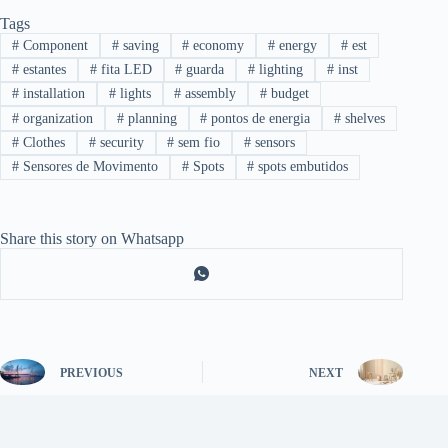
Tags
#
Component
#
saving
#
economy
#
energy
#
est
#
estantes
#
fita LED
#
guarda
#
lighting
#
inst
#
installation
#
lights
#
assembly
#
budget
#
organization
#
planning
#
pontos de energia
#
shelves
#
Clothes
#
security
#
sem fio
#
sensors
#
Sensores de Movimento
#
Spots
#
spots embutidos
Share this story on Whatsapp
PREVIOUS
NEXT