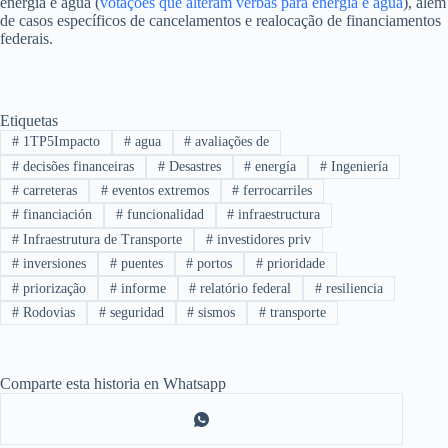
energia e água (
votações que alteram verbas para energia e água
), além
de casos específicos de cancelamentos e realocação de financiamentos
federais.
Etiquetas
#
1TP5Impacto
#
agua
#
avaliações de
#
decisões financeiras
#
Desastres
#
energía
#
Ingeniería
#
carreteras
#
eventos extremos
#
ferrocarriles
#
financiación
#
funcionalidad
#
infraestructura
#
Infraestrutura de Transporte
#
investidores priv
#
inversiones
#
puentes
#
portos
#
prioridade
#
priorização
#
informe
#
relatório federal
#
resiliencia
#
Rodovias
#
seguridad
#
sismos
#
transporte
Comparte esta historia en Whatsapp