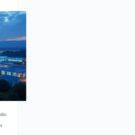
edio
os