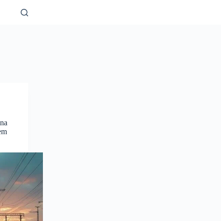
 na
 em