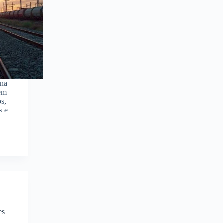
 na
 em
os,
s e
es