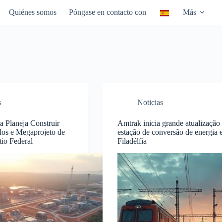
Quiénes somos
Póngase en contacto con
Más
s
Noticias
a Planeja Construir
Amtrak inicia grande atualização
os e Megaprojeto de
estação de conversão de energia
tio Federal
Filadélfia