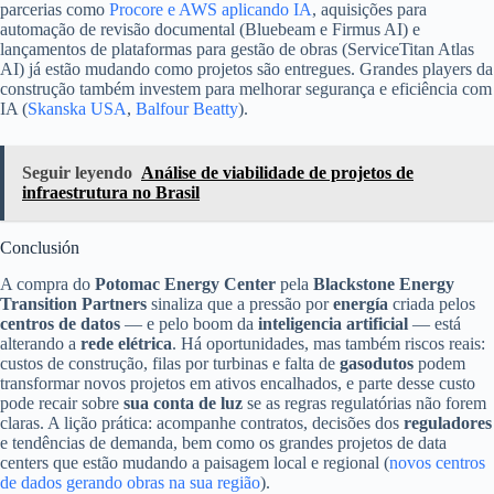
parcerias como
Procore e AWS aplicando IA
, aquisições para
automação de revisão documental (Bluebeam e Firmus AI) e
lançamentos de plataformas para gestão de obras (ServiceTitan Atlas
AI) já estão mudando como projetos são entregues. Grandes players da
construção também investem para melhorar segurança e eficiência com
IA (
Skanska USA
,
Balfour Beatty
).
Seguir leyendo
Análise de viabilidade de projetos de
infraestrutura no Brasil
Conclusión
A compra do
Potomac Energy Center
pela
Blackstone Energy
Transition Partners
sinaliza que a pressão por
energía
criada pelos
centros de datos
— e pelo boom da
inteligencia artificial
— está
alterando a
rede elétrica
. Há oportunidades, mas também riscos reais:
custos de construção, filas por turbinas e falta de
gasodutos
podem
transformar novos projetos em ativos encalhados, e parte desse custo
pode recair sobre
sua conta de luz
se as regras regulatórias não forem
claras. A lição prática: acompanhe contratos, decisões dos
reguladores
e tendências de demanda, bem como os grandes projetos de data
centers que estão mudando a paisagem local e regional (
novos centros
de dados gerando obras na sua região
).