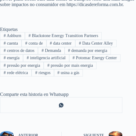
sobre impactos no consumidor em https://dicasdereforma.com.br.
Etiquetas
#
Ashburn
#
Blackstone Energy Transition Partners
#
cuenta
#
conta de
#
data center
#
Data Center Alley
#
centros de datos
#
Demanda
#
demanda por energia
#
energía
#
inteligencia artificial
#
Potomac Energy Center
#
pressão por energia
#
pressão por mais energia
#
rede elétrica
#
riesgos
#
usina a gás
Comparte esta historia en Whatsapp
ANTERIOR
SIGUIENTE