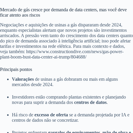
Mercado de gás cresce por demanda de data centers, mas você deve
ficar atento aos riscos
Negociações e aquisições de usinas a gás dispararam desde 2024,
enquanto especialistas alertam que novos projetos são investimentos
arriscados. A pressão vem tanto do crescimento dos data centers quanto
do pico de demanda associado à inteligência artificial; isso pode afetar
tarifas e investimentos na rede elétrica. Para mais contexto e dados,
veja também: https://www.constructiondive.com/news/gas-power-
plant-boom-bust-data-center-ai-trump/804688/
Principais pontos
Valorações
de usinas a gás dobraram ou mais em alguns
mercados desde 2024.
Investidores estão comprando plantas existentes e planejando
novas para suprir a demanda dos
centros de datos
.
Há risco de
excesso de oferta
se a demanda projetada por IA e
centros de dados não se concretizar.
Projetos enfrentam
gargalos de equipamentos, mão de obra e