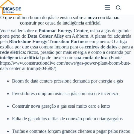
O que o último boom do gás te ensina sobre a nova corrida para
construir por causa da inteligência artificial
Você vai ler sobre o
Potomac Energy Center
, usina a gás de grande
porte perto do
Data Center Alley
em Ashburn. A planta foi adquirida
pela
Blackstone Energy Transition Partners
em janeiro. O artigo
explica por que essa compra importa para os
centros de datos
e para a
rede elétrica
: riscos, pressão por mais energia e como a demanda por
inteligencia artificial
pode mexer com
sua conta de luz
. (Fonte:
https://www.constructiondive.com/news/gas-power-plant-boom-bust-
data-center-ai-trump/804688/)
Boom de data centers pressiona demanda por energia a gás
Investidores compram usinas a gás com risco e incerteza
Construir nova geração a gás está muito caro e lento
Falta de gasodutos e filas de conexão podem criar gargalos
Tarifas e contratos forçam grandes clientes a pagar pelos riscos