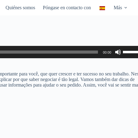
Quiénes somos
Póngase en contacto con
Más
Utiliza
00:00
las
teclas
de
flecha
portante para você, que quer crescer e ter sucesso no seu trabalho. Ne
arriba/
plicar por que saber negociar é tão legal. Vamos também dar dicas de
para
sar informações para ajudar o seu pedido. Assim, você vai se sentir ma
aumen
o
dismin
el
volume