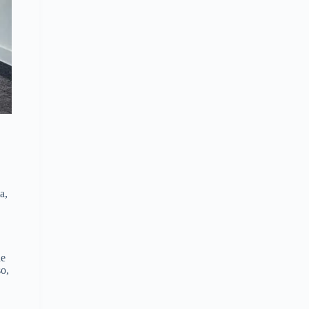
a,
de
o,