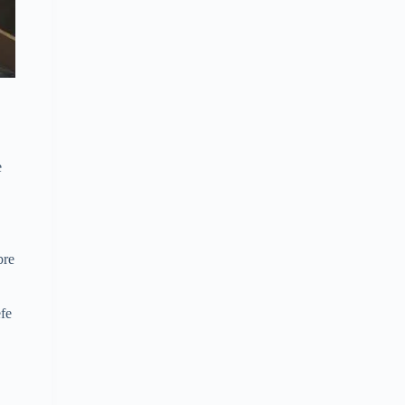
e
bre
fe