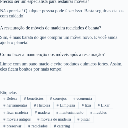
Preciso ser um especialista para restaurar móveis?
Não precisa! Qualquer pessoa pode fazer isso. Basta seguir as etapas
com cuidado!
A restauração de móveis de madeira reciclados é barata?
Sim, é mais barata do que comprar um móvel novo. E você ainda
ajuda o planeta!
Como fazer a manutenção dos móveis após a restauração?
Limpe com um pano macio e evite produtos químicos fortes. Assim,
eles ficam bonitos por mais tempo!
Etiquetas
#
Beleza
#
beneficios
#
consejos
#
economía
#
herramientas
#
Historia
#
Limpieza
#
lixa
#
Lixar
#
lixar madeira
#
madera
#
mantenimiento
#
muebles
#
móveis antigos
#
móveis de madeira
#
pintar
#
preservar
#
reciclados
#
catering