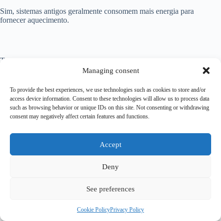
Sim, sistemas antigos geralmente consomem mais energia para
fornecer aquecimento.
Tags
Managing consent
#
aquecedores
#
Heating
#
aquecimento solar
#
bombas de calor
#
causes
#
comfort
#
diagnosis
To provide the best experiences, we use technologies such as cookies to store and/or
#
economy
#
efficiency
#
filt
#
filters
#
filtros lim
access device information. Consent to these technologies will allow us to process data
#
ineficiência
#
inspection
#
isolamento
#
maintenance
such as browsing behavior or unique IDs on this site. Not consenting or withdrawing
consent may negatively affect certain features and functions.
#
common problems
#
sistemas de aquecimento
#
solutions
#
sustain
#
tecnologias modernas
#
termostato
#
termostatos programáveis
#
leaks
Accept
Deny
Share this story on Whatsapp
See preferences
Cookie Policy
Privacy Policy