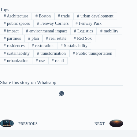
Tags
#
Architecture
#
Boston
#
trade
#
urban development
#
public spaces
#
Fenway Corners
#
Fenway Park
#
impact
#
environmental impact
#
Logistics
#
mobility
#
partners
#
plan
#
real estate
#
Red Sox
#
residences
#
restoration
#
Sustainability
#
sustainability
#
transformation
#
Public transportation
#
urbanization
#
use
#
retail
Share this story on Whatsapp
PREVIOUS
NEXT