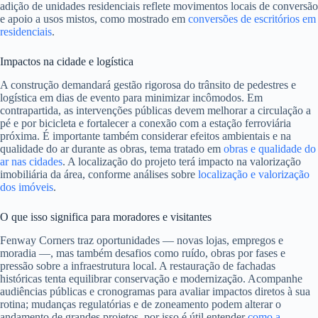
adição de unidades residenciais reflete movimentos locais de conversão
e apoio a usos mistos, como mostrado em
conversões de escritórios em
residenciais
.
Impactos na cidade e logística
A construção demandará gestão rigorosa do trânsito de pedestres e
logística em dias de evento para minimizar incômodos. Em
contrapartida, as intervenções públicas devem melhorar a circulação a
pé e por bicicleta e fortalecer a conexão com a estação ferroviária
próxima. É importante também considerar efeitos ambientais e na
qualidade do ar durante as obras, tema tratado em
obras e qualidade do
ar nas cidades
. A localização do projeto terá impacto na valorização
imobiliária da área, conforme análises sobre
localização e valorização
dos imóveis
.
O que isso significa para moradores e visitantes
Fenway Corners traz oportunidades — novas lojas, empregos e
moradia —, mas também desafios como ruído, obras por fases e
pressão sobre a infraestrutura local. A restauração de fachadas
históricas tenta equilibrar conservação e modernização. Acompanhe
audiências públicas e cronogramas para avaliar impactos diretos à sua
rotina; mudanças regulatórias e de zoneamento podem alterar o
andamento de grandes projetos, por isso é útil entender
como a