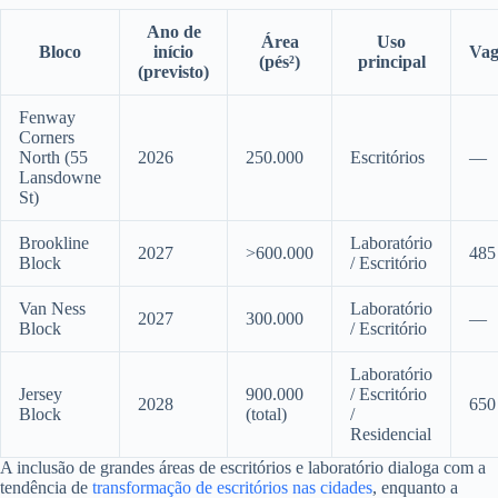
Ano de
Área
Uso
Bloco
início
Vag
(pés²)
principal
(previsto)
Fenway
Corners
North (55
2026
250.000
Escritórios
—
Lansdowne
St)
Brookline
Laboratório
2027
>600.000
485
Block
/ Escritório
Van Ness
Laboratório
2027
300.000
—
Block
/ Escritório
Laboratório
Jersey
900.000
/ Escritório
2028
650
Block
(total)
/
Residencial
A inclusão de grandes áreas de escritórios e laboratório dialoga com a
tendência de
transformação de escritórios nas cidades
, enquanto a