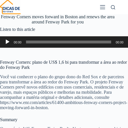
Fenway Corners moves forward in Boston and renews the area
around Fenway Park for you
Listen to this article
Audio
00:00
00:00
Player
Fenway Corners: plano de US$ 1,6 bi para transformar a área ao redor
do Fenway Park
Você vai conhecer o plano do grupo dono do Red Sox e de parceiros
para transformar a área ao redor do Fenway Park. O projeto Fenway
Corners prevê novos edifícios com usos comerciais, residenciais e de
varejo, mais espaços públicos e melhorias na mobilidade. Para
acompanhar a matéria original e detalhes adicionais, consulte
https://www.enr.com/articles/61400-ambitious-fenway-corners-project-
moving-forward-in-boston.
Summary