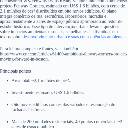
O consórcio WS‑Fenway‑Twins Realty Venture anunciou o ambicioso
projeto Fenway Corners, estimado em US$ 1,6 bilhões, com cerca de
2,1 milhões de pés² distribuídos em oito novos edifícios. O plano
integra comércio de rua, escritórios, laboratórios, moradia e
aproximadamente 2 acres de espaço público aprimorado ao redor do
estádio histórico. Esse tipo de intervenção urbana levanta questões
sobre impactos ambientais e sociais, semelhantes às discutidas em
textos sobre
desenvolvimento urbano e suas consequências ambientais
.
Para leitura completa e fontes, veja também
https://www.enr.com/articles/61400-ambitious-fenway-corners-project-
moving-forward-in-boston.
Principais pontos
Área total: ~2,1 milhões de pés².
Investimento estimado: US$ 1,6 bilhões.
Oito novos edifícios com estilos variados e restauração de
fachadas históricas.
Mais de 200 unidades residenciais, 40 pontos comerciais e ~2
acres de espaço público.