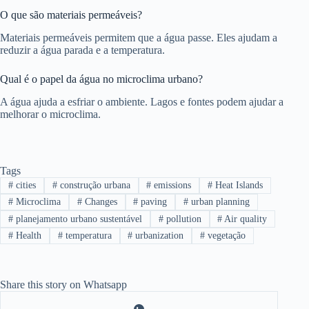
O que são materiais permeáveis?
Materiais permeáveis permitem que a água passe. Eles ajudam a
reduzir a água parada e a temperatura.
Qual é o papel da água no microclima urbano?
A água ajuda a esfriar o ambiente. Lagos e fontes podem ajudar a
melhorar o microclima.
Tags
#
cities
#
construção urbana
#
emissions
#
Heat Islands
#
Microclima
#
Changes
#
paving
#
urban planning
#
planejamento urbano sustentável
#
pollution
#
Air quality
#
Health
#
temperatura
#
urbanization
#
vegetação
Share this story on Whatsapp