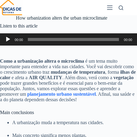
How urbanization alters the urban microclimate
Listen to this article
Audio
00:00
00:00
Player
Como a urbanização altera o microclima
é um tema muito
importante para entender a vida nas cidades. Você vai descobrir como
o crescimento urbano traz
mudanças de temperatura
, forma
ilhas de
calor
e afeta a
AIR QUALITY
. Além disso, verá como a
vegetação
pode trazer grandes benefícios e é essencial para o bem-estar da
população. Juntos, vamos explorar essas questões e aprender a
promover um
planejamento urbano sustentável
. Afinal, sua saúde e
a do planeta dependem dessas decisões!
Main conclusions
A urbanização muda a temperatura nas cidades.
Mais concreto significa menos plantas.