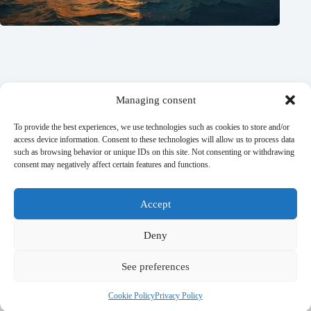
Managing consent
To provide the best experiences, we use technologies such as cookies to store and/or
access device information. Consent to these technologies will allow us to process data
such as browsing behavior or unique IDs on this site. Not consenting or withdrawing
Tidal barriers: from Venice to New York, what works?
consent may negatively affect certain features and functions.
27/07/2026
Accept
The collapse of 20th-century drainage systems in the face of
21st-century rainfall.
Deny
20/07/2026
See preferences
Privacy Policy
Terms and conditions
Cookie Policy
Privacy Policy
Copyright © 2026 - WordPress Theme by
Dicas de Reforma