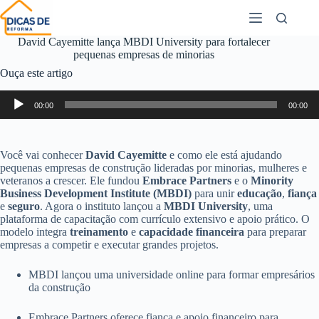
David Cayemitte lança MBDI University para fortalecer
pequenas empresas de minorias
Ouça este artigo
Tocador
00:00
00:00
de
áudio
Você vai conhecer
David Cayemitte
e como ele está ajudando
pequenas empresas de construção lideradas por minorias, mulheres e
veteranos a crescer. Ele fundou
Embrace Partners
e o
Minority
Business Development Institute (MBDI)
para unir
educação
,
fiança
e
seguro
. Agora o instituto lançou a
MBDI University
, uma
plataforma de capacitação com currículo extensivo e apoio prático. O
modelo integra
treinamento
e
capacidade financeira
para preparar
empresas a competir e executar grandes projetos.
MBDI lançou uma universidade online para formar empresários
da construção
Embrace Partners oferece fiança e apoio financeiro para