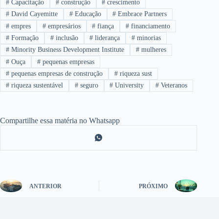
#
Capacitação
#
construção
#
crescimento
#
David Cayemitte
#
Educação
#
Embrace Partners
#
empres
#
empresários
#
fiança
#
financiamento
#
Formação
#
inclusão
#
liderança
#
minorias
#
Minority Business Development Institute
#
mulheres
#
Ouça
#
pequenas empresas
#
pequenas empresas de construção
#
riqueza sust
#
riqueza sustentável
#
seguro
#
University
#
Veteranos
Compartilhe essa matéria no Whatsapp
ANTERIOR
PRÓXIMO