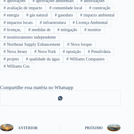
#
aprovações
#
aprovações ambientais
#
autorizações
#
avaliação de impacto
#
comunidade local
#
construção
#
energia
#
gás natural
#
gasoduto
#
impacto ambiental
#
impactos locais
#
infraestrutura
#
Licença Ambiental
#
licenças,
#
medidas de
#
mitigação
#
monitor
#
monitoramento independente
#
Northeast Supply Enhancement
#
Nova Iorque
#
Nova Jersey
#
Nova York
#
oposição
#
Pensilvânia
#
projeto
#
qualidade da água
#
Williams Companies
#
Williams Cos.
Compartilhe essa matéria no Whatsapp
ANTERIOR
PRÓXIMO