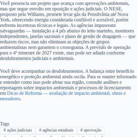
Você presencia um projeto que avança com aprovações ambientais,
mas que segue envolto em oposição e ações judiciais. O NESE,
proposto pela Williams, promete levar gás da Pensilvânia até Nova
York, oferecendo energia considerada confiável e acessível, porém
enfrenta incertezas técnicas e legais. As agências impuseram
salvaguardas — instalação a 4 pés abaixo do leito marinho, monitores
independentes, janelas sazonais e plano de gestão de dragagem — que
reduzem riscos, mas não eliminam as objeções de grupos
ambientalistas nem garantem o cronograma. A previsão de operação
para o 4º trimestre de 2027 existe, mas pode ser adiada conforme
desdobramentos judiciais e ambientais.
Você deve acompanhar os desdobramentos. A balança entre benefício
energético e proteção ambiental ainda oscila. Para se manter informado
e entender como isso pode afetar sua região, consulte análises e
reportagens sobre impactos ambientais e processos de licenciamento
em
Dicas de Reforma — avaliação de impacto ambiental, obras e
moradores
.
Tags
#
ações judiciais
#
agências estaduais
#
aprovação