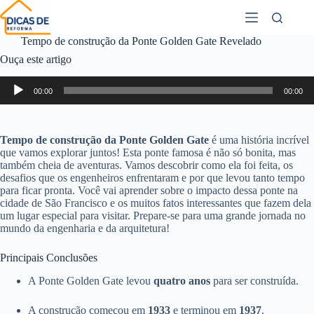
Tempo de construção da Ponte Golden Gate Revelado
Ouça este artigo
Tocador
00:00
00:00
de
áudio
Tempo de construção da Ponte Golden Gate
é uma história incrível
que vamos explorar juntos! Esta ponte famosa é não só bonita, mas
também cheia de aventuras. Vamos descobrir como ela foi feita, os
desafios que os engenheiros enfrentaram e por que levou tanto tempo
para ficar pronta. Você vai aprender sobre o impacto dessa ponte na
cidade de São Francisco e os muitos fatos interessantes que fazem dela
um lugar especial para visitar. Prepare-se para uma grande jornada no
mundo da engenharia e da arquitetura!
Principais Conclusões
A Ponte Golden Gate levou
quatro anos
para ser construída.
A construção começou em
1933
e terminou em
1937
.