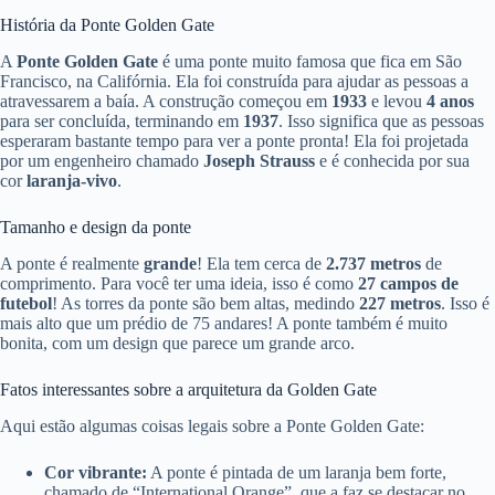
História da Ponte Golden Gate
A
Ponte Golden Gate
é uma ponte muito famosa que fica em São
Francisco, na Califórnia. Ela foi construída para ajudar as pessoas a
atravessarem a baía. A construção começou em
1933
e levou
4 anos
para ser concluída, terminando em
1937
. Isso significa que as pessoas
esperaram bastante tempo para ver a ponte pronta! Ela foi projetada
por um engenheiro chamado
Joseph Strauss
e é conhecida por sua
cor
laranja-vivo
.
Tamanho e design da ponte
A ponte é realmente
grande
! Ela tem cerca de
2.737 metros
de
comprimento. Para você ter uma ideia, isso é como
27 campos de
futebol
! As torres da ponte são bem altas, medindo
227 metros
. Isso é
mais alto que um prédio de 75 andares! A ponte também é muito
bonita, com um design que parece um grande arco.
Fatos interessantes sobre a arquitetura da Golden Gate
Aqui estão algumas coisas legais sobre a Ponte Golden Gate:
Cor vibrante:
A ponte é pintada de um laranja bem forte,
chamado de “International Orange”, que a faz se destacar no