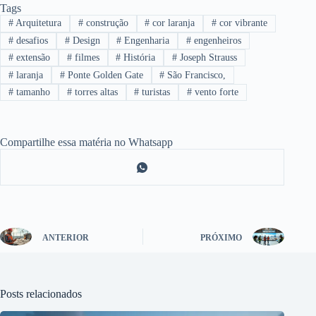
Tags
#
Arquitetura
#
construção
#
cor laranja
#
cor vibrante
#
desafios
#
Design
#
Engenharia
#
engenheiros
#
extensão
#
filmes
#
História
#
Joseph Strauss
#
laranja
#
Ponte Golden Gate
#
São Francisco,
#
tamanho
#
torres altas
#
turistas
#
vento forte
Compartilhe essa matéria no Whatsapp
ANTERIOR
PRÓXIMO
Posts relacionados