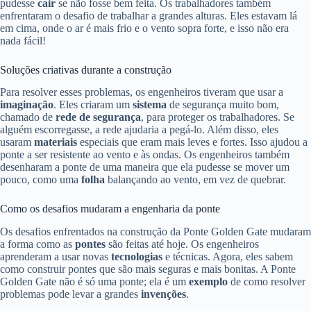
pudesse
cair
se não fosse bem feita. Os trabalhadores também
enfrentaram o desafio de trabalhar a grandes alturas. Eles estavam lá
em cima, onde o ar é mais frio e o vento sopra forte, e isso não era
nada fácil!
Soluções criativas durante a construção
Para resolver esses problemas, os engenheiros tiveram que usar a
imaginação
. Eles criaram um
sistema
de segurança muito bom,
chamado de
rede de segurança
, para proteger os trabalhadores. Se
alguém escorregasse, a rede ajudaria a pegá-lo. Além disso, eles
usaram
materiais
especiais que eram mais leves e fortes. Isso ajudou a
ponte a ser resistente ao vento e às ondas. Os engenheiros também
desenharam a ponte de uma maneira que ela pudesse se mover um
pouco, como uma
folha
balançando ao vento, em vez de quebrar.
Como os desafios mudaram a engenharia da ponte
Os desafios enfrentados na construção da Ponte Golden Gate mudaram
a forma como as
pontes
são feitas até hoje. Os engenheiros
aprenderam a usar novas
tecnologias
e técnicas. Agora, eles sabem
como construir pontes que são mais seguras e mais bonitas. A Ponte
Golden Gate não é só uma ponte; ela é um
exemplo
de como resolver
problemas pode levar a grandes
invenções
.