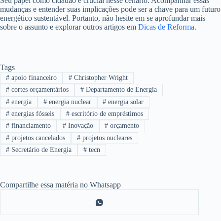
Seu papel como cidadão é crucial nesse cenário. Acompanhar essas
mudanças e entender suas implicações pode ser a chave para um futuro
energético sustentável. Portanto, não hesite em se aprofundar mais
sobre o assunto e explorar outros artigos em
Dicas de Reforma
.
Tags
#
apoio financeiro
#
Christopher Wright
#
cortes orçamentários
#
Departamento de Energia
#
energia
#
energia nuclear
#
energia solar
#
energias fósseis
#
escritório de empréstimos
#
financiamento
#
Inovação
#
orçamento
#
projetos cancelados
#
projetos nucleares
#
Secretário de Energia
#
tecn
Compartilhe essa matéria no Whatsapp