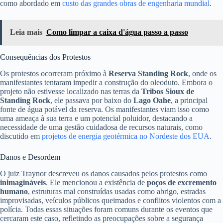
como abordado em
custo das grandes obras de engenharia mundial
.
Leia mais
Como limpar a caixa d'água passo a passo
Consequências dos Protestos
Os protestos ocorreram próximo à
Reserva Standing Rock
, onde os
manifestantes tentaram impedir a construção do oleoduto. Embora o
projeto não estivesse localizado nas terras da
Tribos Sioux de
Standing Rock
, ele passava por baixo do
Lago Oahe
, a principal
fonte de água potável da reserva. Os manifestantes viam isso como
uma ameaça à sua terra e um potencial poluidor, destacando a
necessidade de uma gestão cuidadosa de recursos naturais, como
discutido em
projetos de energia geotérmica no Nordeste dos EUA
.
Danos e Desordem
O juiz Traynor descreveu os danos causados pelos protestos como
inimagináveis
. Ele mencionou a existência de
poços de excremento
humano
, estruturas mal construídas usadas como abrigo, estradas
improvisadas, veículos públicos queimados e conflitos violentos com a
polícia. Todas essas situações foram comuns durante os eventos que
cercaram este caso, refletindo as preocupações sobre a segurança