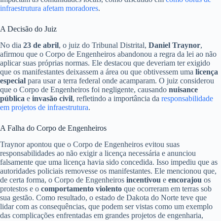
infraestrutura afetam moradores
.
A Decisão do Juiz
No dia
23 de abril
, o juiz do Tribunal Distrital,
Daniel Traynor
,
afirmou que o Corpo de Engenheiros abandonou a regra da lei ao não
aplicar suas próprias normas. Ele destacou que deveriam ter exigido
que os manifestantes deixassem a área ou que obtivessem uma
licença
especial
para usar a terra federal onde acamparam. O juiz considerou
que o Corpo de Engenheiros foi negligente, causando
nuisance
pública
e
invasão civil
, refletindo a importância da
responsabilidade
em projetos de infraestrutura
.
A Falha do Corpo de Engenheiros
Traynor apontou que o Corpo de Engenheiros evitou suas
responsabilidades ao não exigir a licença necessária e anunciou
falsamente que uma licença havia sido concedida. Isso impediu que as
autoridades policiais removesse os manifestantes. Ele mencionou que,
de certa forma, o Corpo de Engenheiros
incentivou
e
encorajou
os
protestos e o
comportamento violento
que ocorreram em terras sob
sua gestão. Como resultado, o estado de Dakota do Norte teve que
lidar com as consequências, que podem ser vistas como um exemplo
das complicações enfrentadas em grandes projetos de engenharia,