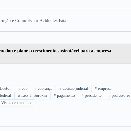
rução e Como Evitar Acidentes Fatais
ction e planeja crescimento sustentável para a empresa
Boston
#
cob
#
cobrança
#
decisão judicial
#
empresa
federal
#
Leo T. Sorokin
#
pagamento
#
presidente
#
professores
Vistos de trabalho