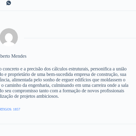
berto Mendes
ncreto e a precisão dos cálculos estruturais, personifica a união
cado e proprietário de uma bem-sucedida empresa de construção, sua
fância, alimentada pelo sonho de erguer edifícios que moldassem o
ar o caminho da engenharia, culminando em uma carreira onde a sala
ndo seu compromisso tanto com a formação de novos profissionais
ização de projetos ambiciosos.
RTIGOS: 1857