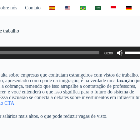
obre nós
Contato
e trabalho
Use
00:00
as
setas
para
cima
alta sobre empresas que contratam estrangeiros com vistos de trabalho
ou
to, apresentado como parte da imigração, é na verdade uma
taxação
qu
para
a cobrança, temendo que isso atrapalhe a contratação de professores,
baixo
er, e você entenderá o que isso significa para o futuro do sistema de
para
ssa discussão se conecta a debates sobre investimentos em infraestrutu
aumen
 no CTA
.
ou
diminui
salários mais altos, o que pode reduzir vagas de visto.
o
volume