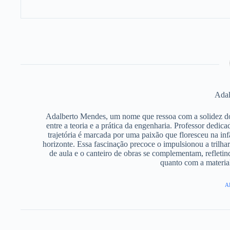
Adal
Adalberto Mendes, um nome que ressoa com a solidez do co
entre a teoria e a prática da engenharia. Professor dedi
trajetória é marcada por uma paixão que floresceu na in
horizonte. Essa fascinação precoce o impulsionou a trilh
de aula e o canteiro de obras se complementam, refleti
quanto com a material
A