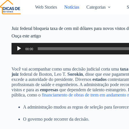
Web Stories
Notícias
Categorias
S
Juiz federal bloqueia taxa de cem mil dólares para novos vistos d
Ouça este artigo
Tocador
00:00
de
áudio
Você vai acompanhar como uma decisão judicial corta uma
taxa
juiz
federal de Boston, Leo T.
Sorokin
, disse que esse pagamen
excede a autoridade do presidente. Diversos
estados
contestaram 
profissionais de saúde e engenheiros. A administração pode recorr
vistos e para as
empresas
que dependem de talento estrangeiro. E
pública, como o
financiamento de obras de trem em andamento
A administração mudou as regras de seleção para favorecer 
O governo pode recorrer da decisão.