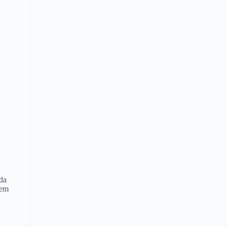
da
 em