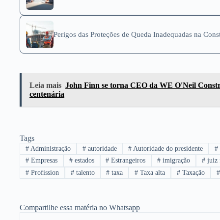
Perigos das Proteções de Queda Inadequadas na Const
Leia mais
John Finn se torna CEO da WE O'Neil Constru
centenária
Tags
#
Administração
#
autoridade
#
Autoridade do presidente
#
#
Empresas
#
estados
#
Estrangeiros
#
imigração
#
juiz 
#
Profission
#
talento
#
taxa
#
Taxa alta
#
Taxação
#
Compartilhe essa matéria no Whatsapp