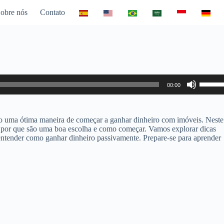
obre nós
Contato
Use
00:00
as
setas
para
cima
o uma ótima maneira de começar a ganhar dinheiro com imóveis. Neste
ou
s, por que são uma boa escolha e como começar. Vamos explorar dicas
para
 entender como ganhar dinheiro passivamente. Prepare-se para aprender
baixo
para
aumen
ou
diminui
o
volume