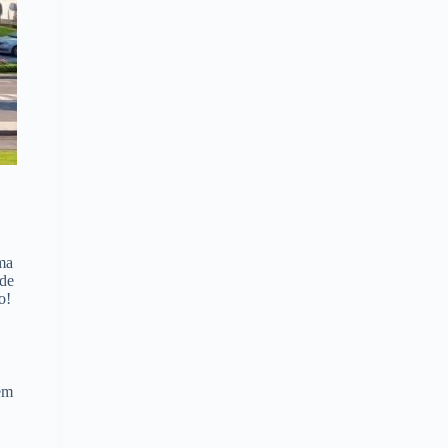
ma
nde
o!
 em