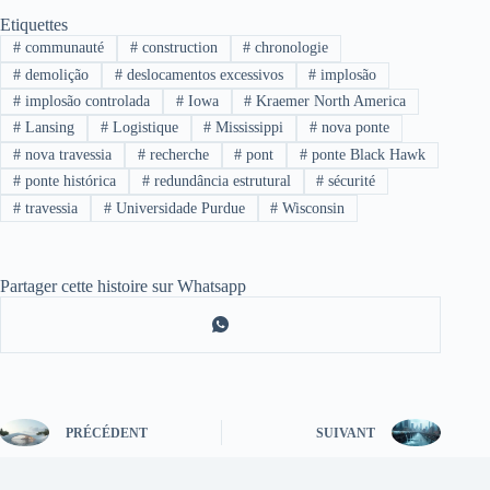
Etiquettes
#
communauté
#
construction
#
chronologie
#
demolição
#
deslocamentos excessivos
#
implosão
#
implosão controlada
#
Iowa
#
Kraemer North America
#
Lansing
#
Logistique
#
Mississippi
#
nova ponte
#
nova travessia
#
recherche
#
pont
#
ponte Black Hawk
#
ponte histórica
#
redundância estrutural
#
sécurité
#
travessia
#
Universidade Purdue
#
Wisconsin
Partager cette histoire sur Whatsapp
PRÉCÉDENT
SUIVANT