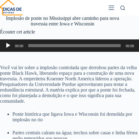
Implosão de ponte no Mississippi abre caminho para nova
travessia entre Iowa e Wisconsin
Écouter cet article
Lecteur
00:00
00:00
audio
Você vai ler sobre a implosão controlada que derrubou partes da velha
ponte Black Hawk, liberando espaço para a construção de uma nova
travessia. A empreiteira Kraemer North America liderou a operação.
Pesquisadores da Universidade Purdue aproveitaram para testar a
redundância estrutural. A matéria explica por que a ponte foi fechada,
como foi planejada a demolição e o que isso significa para sua
comunidade.
Ponte histórica que ligava Iowa e Wisconsin foi demolida por
implosão no rio
Partes centrais caíram na água; trechos sobre casas e linha férrea
serão removidos aos poucos