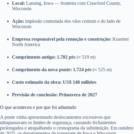
Local:
Lansing, Iowa — fronteira com Crawford County,
Wisconsin
Ação:
implosão controlada dos vãos centrais e do lado de
Wisconsin
Empresa responsável pela remoção e construção:
Kraemer
North America
Comprimento antigo:
1.702 pés
(≈ 519 m)
Comprimento da nova ponte:
1.724 pés
(≈ 525 m)
Custo estimado da obra:
US$ 140 milhões
Previsão de conclusão:
Primavera de 2027
O que aconteceu e por que foi adiantado
A ponte vinha apresentando deslocamentos excessivos que
ultrapassavam os limites de segurança, causando fechamentos
prolongados e atrapalhando o cronograma da substituição. Em outubro
de 2025, os departamentos de transporte de Iowa e Wisconsin