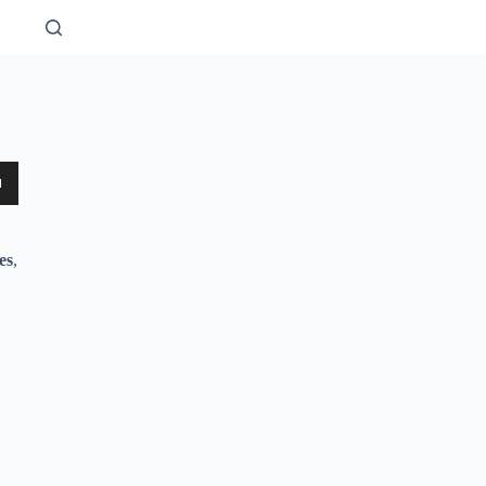
z
s
as
es
,
nter
er
.