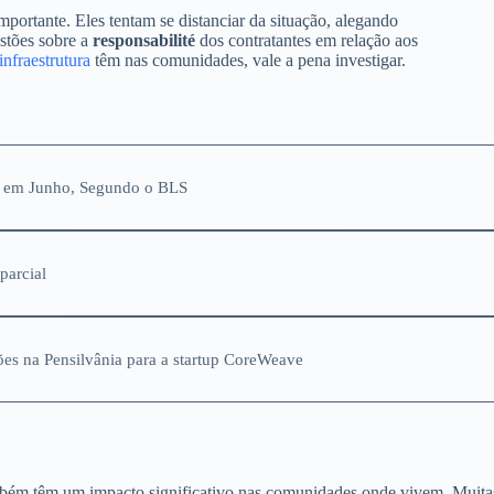
portante. Eles tentam se distanciar da situação, alegando
estões sobre a
responsabilité
dos contratantes em relação aos
infraestrutura
têm nas comunidades, vale a pena investigar.
 em Junho, Segundo o BLS
parcial
ões na Pensilvânia para a startup CoreWeave
mbém têm um impacto significativo nas comunidades onde vivem. Muita