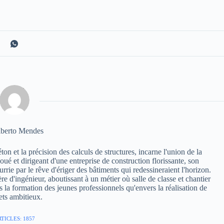
berto Mendes
n et la précision des calculs de structures, incarne l'union de la
voué et dirigeant d'une entreprise de construction florissante, son
rie par le rêve d'ériger des bâtiments qui redessineraient l'horizon.
re d'ingénieur, aboutissant à un métier où salle de classe et chantier
la formation des jeunes professionnels qu'envers la réalisation de
ets ambitieux.
TICLES: 1857