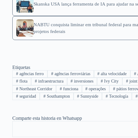
Skanska USA lança ferramenta de IA para ajudar na s
NABTU conquista liminar em tribunal federal para ma
projetos federais
Etiquetas
#
agências ferro
#
agências ferroviárias
#
alta velocidade
#
#
flota
#
infraestructura
#
inversiones
#
Ivy City
#
joint
#
Northeast Corridor
#
funciona
#
operações
#
pátios ferrov
#
seguridad
#
Southampton
#
Sunnyside
#
Tecnología
#
Comparte esta historia en Whatsapp