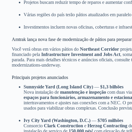
Projetos buscam reduzir tempo de reparos e aumentar conf
Várias regiões do país terão pátios atualizados em paralelo
Investimentos incluem novas oficinas, coberturas e infraes
Amtrak lança nova fase de modernização de pátios para preparar 
Você verá obras em vários pátios do
Northeast Corridor
projet
financiado pela
Infrastructure Investment and Jobs Act
, soma
parada. Para mais detalhes técnicos e anúncios oficiais, consul
modernizations-underway.
Principais projetos anunciados
Sunnyside Yard (Long Island City)
—
$1,3 bilhões
Nova instalação de
manutenção e inspeção
com duas vias
espaços para funcionários, armazenamento e estacion
intertravamentos e ajustes nas conexões com a NEC. O pr
usados para viabilizar obras complexas. Conclusão previs
Ivy City Yard (Washington, D.C.)
—
$705 milhões
Consorcio
Clark Construction
e
Herzog Contracting
de
instalação de serviço de
150.000 pés²
com elevação de telh