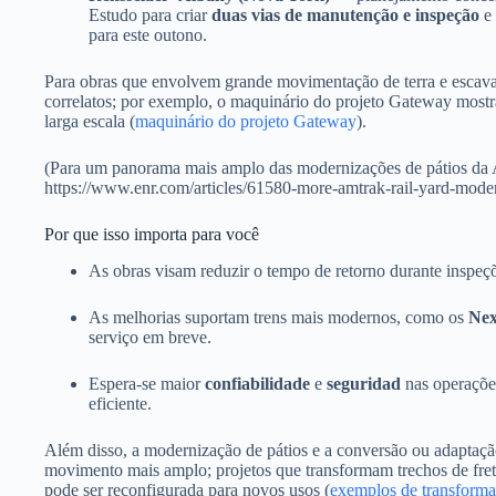
Estudo para criar
duas vias de manutenção e inspeção
e
para este outono.
Para obras que envolvem grande movimentação de terra e escava
correlatos; por exemplo, o maquinário do projeto Gateway most
larga escala (
maquinário do projeto Gateway
).
(Para um panorama mais amplo das modernizações de pátios da A
https://www.enr.com/articles/61580-more-amtrak-rail-yard-mode
Por que isso importa para você
As obras visam reduzir o tempo de retorno durante inspeçõ
As melhorias suportam trens mais modernos, como os
Nex
serviço em breve.
Espera-se maior
confiabilidade
e
seguridad
nas operaçõe
eficiente.
Além disso, a modernização de pátios e a conversão ou adaptação
movimento mais amplo; projetos que transformam trechos de fret
pode ser reconfigurada para novos usos (
exemplos de transforma