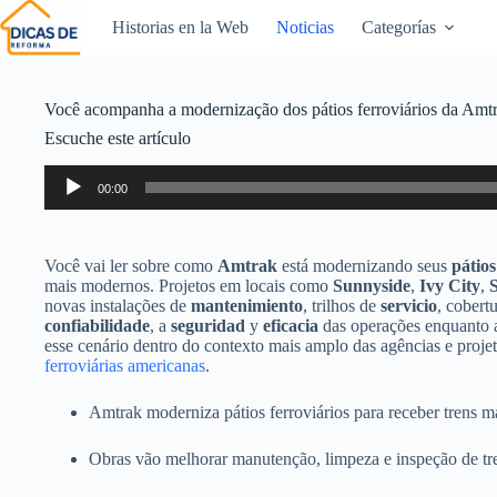
Historias en la Web
Noticias
Categorías
Você acompanha a modernização dos pátios ferroviários da Amt
Escuche este artículo
Reproductor
00:00
de
audio
Você vai ler sobre como
Amtrak
está modernizando seus
pátios
mais modernos. Projetos em locais como
Sunnyside
,
Ivy City
,
novas instalações de
mantenimiento
, trilhos de
servicio
, cobert
confiabilidade
, a
seguridad
y
eficacia
das operações enquanto a 
esse cenário dentro do contexto mais amplo das agências e proje
ferroviárias americanas
.
Amtrak moderniza pátios ferroviários para receber trens 
Obras vão melhorar manutenção, limpeza e inspeção de tr