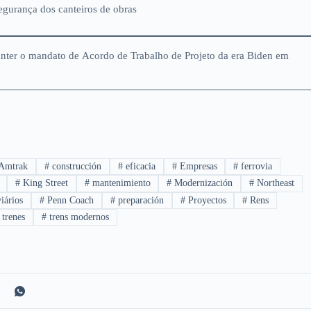
egurança dos canteiros de obras
nter o mandato de Acordo de Trabalho de Projeto da era Biden em
Amtrak
#
construcción
#
eficacia
#
Empresas
#
ferrovia
#
King Street
#
mantenimiento
#
Modernización
#
Northeast
iários
#
Penn Coach
#
preparación
#
Proyectos
#
Rens
trenes
#
trens modernos