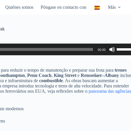
Quiénes somos
Póngase en contacto con
Más
rak
Utiliza
00:00
las
teclas
de
flecha
para reduzir o tempo de manutenção e preparar sua frota para
trenes
arriba/
Southampton
,
Penn Coach
,
King Street
e
Rensselaer–Albany
inclu
para
ura e infraestrutura de
combustible
. As obras buscam aumentar a
aumen
empresa introduz tecnologia e trens de alta velocidade. Para entender
o
tos ferroviários nos EUA, veja reflexões sobre o
panorama das agências
dismin
el
volume
mais modernos
ens