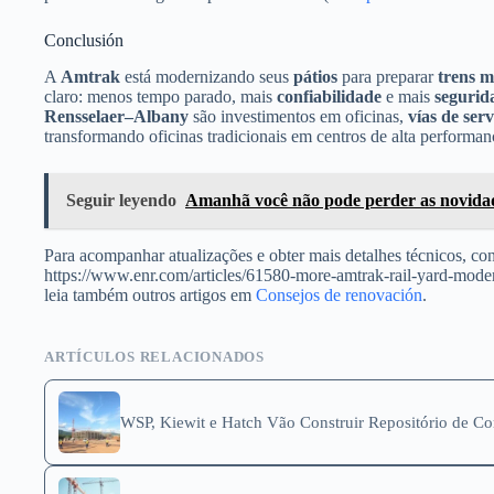
Conclusión
A
Amtrak
está modernizando seus
pátios
para preparar
trens 
claro: menos tempo parado, mais
confiabilidade
e mais
segurid
Rensselaer–Albany
são investimentos em oficinas,
vías de serv
transformando oficinas tradicionais em centros de alta performan
Seguir leyendo
Amanhã você não pode perder as novidad
Para acompanhar atualizações e obter mais detalhes técnicos, con
https://www.enr.com/articles/61580-more-amtrak-rail-yard-modern
leia também outros artigos em
Consejos de renovación
.
ARTÍCULOS RELACIONADOS
WSP, Kiewit e Hatch Vão Construir Repositório de C