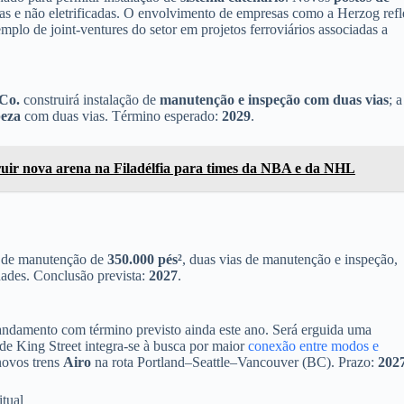
adas e não eletrificadas. O envolvimento de empresas como a Herzog refl
mplo de joint-ventures do setor em projetos ferroviários associadas a
 Co.
construirá instalação de
manutenção e inspeção com duas vias
; a
peza
com duas vias. Término esperado:
2029
.
ir nova arena na Filadélfia para times da NBA e da NHL
o de manutenção de
350.000 pés²
, duas vias de manutenção e inspeção,
idades. Conclusão prevista:
2027
.
 andamento com término previsto ainda este ano. Será erguida uma
 de King Street integra-se à busca por maior
conexão entre modos e
novos trens
Airo
na rota Portland–Seattle–Vancouver (BC). Prazo:
202
tual