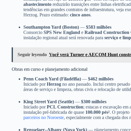
abastecimento
reduzirão transições entre linhas eletrific
tendências em grandes contratos de infraestrutura, veja exe
Herzog. Prazo estimado:
cinco anos
.
Southampton Yard (Boston)
—
$583 milhões
Consorcio
SPS New England
e
Railroad Construction
instalação regional atual será renovada para
serviço e lim
Seguir leyendo
Você verá Turner e AECOM Hunt constru
Obras em curso e planejamento adicional
Penn Coach Yard (Filadélfia)
—
$462 milhões
Iniciado por
Herzog
no ano passado. Inclui centro pesad
áreas de serviço e limpeza, obras civis e relocação de util
King Street Yard (Seattle)
—
$300 milhões
Iniciado por
PCL Construction
; estacas e escavação em
instalação pré-fabricada de quase
100.000 pés²
. O projeto
parceiros no Noroeste
, especialmente com a chegada dos 
Rensselaer–Albany (Nova York)
— planejamento concei