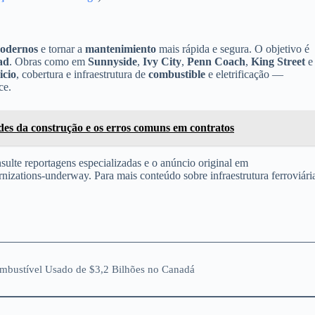
modernos
e tornar a
mantenimiento
mais rápida e segura. O objetivo é
ad
. Obras como em
Sunnyside
,
Ivy City
,
Penn Coach
,
King Street
e
icio
, cobertura e infraestrutura de
combustible
e eletrificação —
ce.
es da construção e os erros comuns em contratos
sulte reportagens especializadas e o anúncio original em
izations-underway. Para mais conteúdo sobre infraestrutura ferroviári
ombustível Usado de $3,2 Bilhões no Canadá