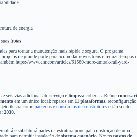
iabilidade
trutura de energia
suas frotas
adas para tornar a manutenção mais rápida e segura. O programa,
 projetos de grande porte para acomodar novos trens e reduzir tempos 
te também https://www.enr.com/articles/61580-more-amtrak-rail-yard-
 e seis vias adicionais de
serviço e limpeza
cobertas. Reúne
comissari
amento
em um único local; reparos em
11 plataformas
, reconfiguração
ojeto ilustra como
parcerias e consórcios de construtores
estão sendo
ta:
2030
.
molirá e substituirá partes da estrutura principal; construção de uma
ado para permitir instalação de
sistema catenário
. Novos
postos de