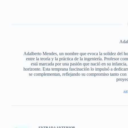
Adal
Adalberto Mendes, un nombre que evoca la solidez del horm
entre la teoría y la práctica de la ingeniería. Profesor c
está marcada por una pasión que nació en su infancia, 
horizonte. Esta temprana fascinación lo impulsó a dedicars
se complementan, reflejando su compromiso tanto con l
proyec
AR
ENTRADA
ANTERIOR