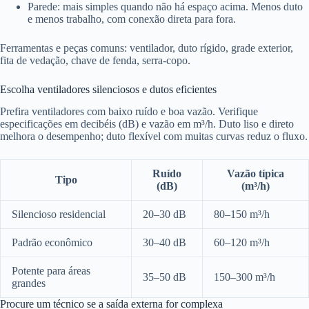
Parede: mais simples quando não há espaço acima. Menos duto
e menos trabalho, com conexão direta para fora.
Ferramentas e peças comuns: ventilador, duto rígido, grade exterior,
fita de vedação, chave de fenda, serra-copo.
Escolha ventiladores silenciosos e dutos eficientes
Prefira ventiladores com baixo ruído e boa vazão. Verifique
especificações em decibéis (dB) e vazão em m³/h. Duto liso e direto
melhora o desempenho; duto flexível com muitas curvas reduz o fluxo.
Ruído
Vazão típica
Tipo
(dB)
(m³/h)
Silencioso residencial
20–30 dB
80–150 m³/h
Padrão econômico
30–40 dB
60–120 m³/h
Potente para áreas
35–50 dB
150–300 m³/h
grandes
Procure um técnico se a saída externa for complexa