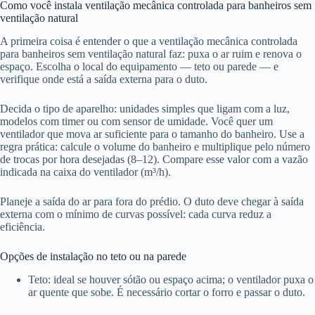
Como você instala ventilação mecânica controlada para banheiros sem
ventilação natural
A primeira coisa é entender o que a ventilação mecânica controlada
para banheiros sem ventilação natural faz: puxa o ar ruim e renova o
espaço. Escolha o local do equipamento — teto ou parede — e
verifique onde está a saída externa para o duto.
Decida o tipo de aparelho: unidades simples que ligam com a luz,
modelos com timer ou com sensor de umidade. Você quer um
ventilador que mova ar suficiente para o tamanho do banheiro. Use a
regra prática: calcule o volume do banheiro e multiplique pelo número
de trocas por hora desejadas (8–12). Compare esse valor com a vazão
indicada na caixa do ventilador (m³/h).
Planeje a saída do ar para fora do prédio. O duto deve chegar à saída
externa com o mínimo de curvas possível: cada curva reduz a
eficiência.
Opções de instalação no teto ou na parede
Teto: ideal se houver sótão ou espaço acima; o ventilador puxa o
ar quente que sobe. É necessário cortar o forro e passar o duto.