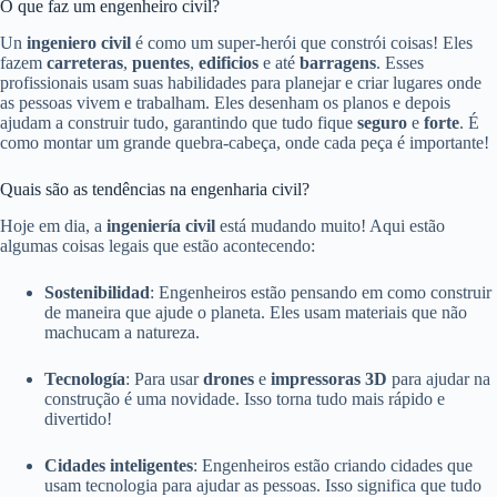
O que faz um engenheiro civil?
Un
ingeniero civil
é como um super-herói que constrói coisas! Eles
fazem
carreteras
,
puentes
,
edificios
e até
barragens
. Esses
profissionais usam suas habilidades para planejar e criar lugares onde
as pessoas vivem e trabalham. Eles desenham os planos e depois
ajudam a construir tudo, garantindo que tudo fique
seguro
e
forte
. É
como montar um grande quebra-cabeça, onde cada peça é importante!
Quais são as tendências na engenharia civil?
Hoje em dia, a
ingeniería civil
está mudando muito! Aqui estão
algumas coisas legais que estão acontecendo:
Sostenibilidad
: Engenheiros estão pensando em como construir
de maneira que ajude o planeta. Eles usam materiais que não
machucam a natureza.
Tecnología
: Para usar
drones
e
impressoras 3D
para ajudar na
construção é uma novidade. Isso torna tudo mais rápido e
divertido!
Cidades inteligentes
: Engenheiros estão criando cidades que
usam tecnologia para ajudar as pessoas. Isso significa que tudo