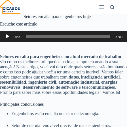
Setores em alta para engenheiros hoje
Escuche este artículo
Reproductor
00:00
00:00
de
audio
Setores em alta para engenheiros no atual mercado de trabalho
são como os melhores brinquedos na loja, sempre chamando a sua
atenção! Neste artigo, você vai descobrir quais setores estão bombando
e como isso pode ajudar você a ter uma carreira incrível. Vamos falar
sobre engenheiros que trabalham com
datos
,
inteligencia artificial
,
sostenibilidad
,
ingeniería civil
,
automação industrial
,
energias
renováveis
,
desenvolvimento de software
e
telecomunicações
.
Pronto para saber mais sobre essas oportunidades legais? Vamos lá!
Principales conclusiones
Engenheiros estão em alta no setor de tecnologia.
Setor de energia renovável precisa de mais engenheiros.