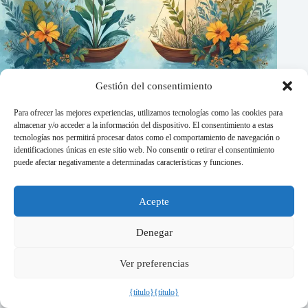
Gestión del consentimiento
Para ofrecer las mejores experiencias, utilizamos tecnologías como las cookies para
almacenar y/o acceder a la información del dispositivo. El consentimiento a estas
tecnologías nos permitirá procesar datos como el comportamiento de navegación o
identificaciones únicas en este sitio web. No consentir o retirar el consentimiento
puede afectar negativamente a determinadas características y funciones.
Acepte
Soft skills essenciais para engenheiros: comunicação e
negociação
Denegar
20/07/2026
Ver preferencias
Política de privacidad
Condiciones generales
{título}
{título}
Copyright © 2026 - Tema para WordPress de
Dicas de