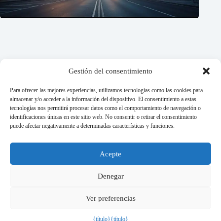
Gestión del consentimiento
Para ofrecer las mejores experiencias, utilizamos tecnologías como las cookies para
almacenar y/o acceder a la información del dispositivo. El consentimiento a estas
tecnologías nos permitirá procesar datos como el comportamiento de navegación o
Imóveis comerciais x residenciais: quem ganha essa disputa?
identificaciones únicas en este sitio web. No consentir o retirar el consentimiento
27/07/2026
puede afectar negativamente a determinadas características y funciones.
¿Es posible jubilarse únicamente con los ingresos inmobiliarios?
Acepte
Entienda el plan.
20/07/2026
Denegar
Ver preferencias
Política de privacidad
Condiciones generales
Copyright © 2026 - Tema para WordPress de
Dicas de
{título}
{título}