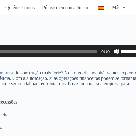
Quiénes somos
Póngase en contacto con
Más
Utiliza
00:00
las
teclas
de
flecha
empresa de construção mais forte? No artigo de amanhã, vamos explora
arriba/
ência
. Com a automação, suas operações financeiras podem se tornar t
para
pode ser crucial para enfrentar desafios e preparar sua empresa para
aumen
o
dismin
recessões.
el
volume
ceira.
s.