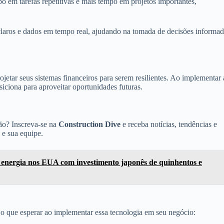
 em tarefas repetitivas e mais tempo em projetos importantes,
 claros e dados em tempo real, ajudando na tomada de decisões informa
ojetar seus sistemas financeiros para serem resilientes. Ao implementar 
siciona para aproveitar oportunidades futuras.
ção? Inscreva-se na
Construction Dive
e receba notícias, tendências e
ê e sua equipe.
e energia nos EUA com investimento japonês de quinhentos e
 que esperar ao implementar essa tecnologia em seu negócio: