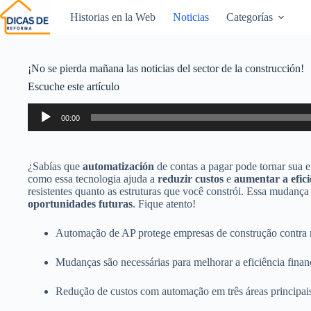
Historias en la Web
Noticias
Categorías
¡No se pierda mañana las noticias del sector de la construcción!
Escuche este artículo
Reproductor
00:00
de
audio
¿Sabías que
automatización
de contas a pagar pode tornar sua 
como essa tecnologia ajuda a
reduzir custos
e
aumentar a efici
resistentes quanto as estruturas que você constrói. Essa mudança 
oportunidades futuras
. Fique atento!
Automação de AP protege empresas de construção contra 
Mudanças são necessárias para melhorar a eficiência finan
Redução de custos com automação em três áreas principai