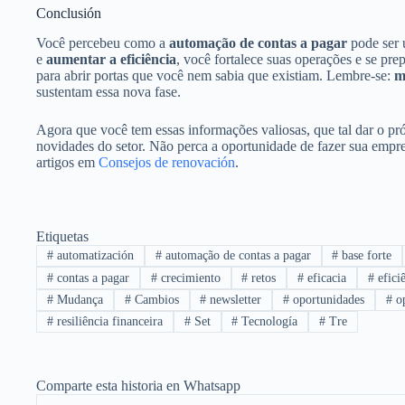
Conclusión
Você percebeu como a
automação de contas a pagar
pode ser 
e
aumentar a eficiência
, você fortalece suas operações e se pre
para abrir portas que você nem sabia que existiam. Lembre-se:
m
sustentam essa nova fase.
Agora que você tem essas informações valiosas, que tal dar o 
novidades do setor. Não perca a oportunidade de fazer sua empres
artigos em
Consejos de renovación
.
Etiquetas
#
automatización
#
automação de contas a pagar
#
base forte
#
contas a pagar
#
crecimiento
#
retos
#
eficacia
#
eficiê
#
Mudança
#
Cambios
#
newsletter
#
oportunidades
#
op
#
resiliência financeira
#
Set
#
Tecnología
#
Tre
Comparte esta historia en Whatsapp