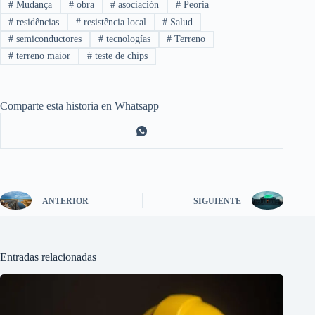
#
Mudança
#
obra
#
asociación
#
Peoria
#
residências
#
resistência local
#
Salud
#
semiconductores
#
tecnologías
#
Terreno
#
terreno maior
#
teste de chips
Comparte esta historia en Whatsapp
ANTERIOR
SIGUIENTE
Entradas relacionadas