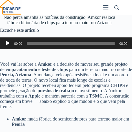
Não perca amanhã as notícias da construção, Amkor realoca
fábrica bilionária de chips para terreno maior no Arizona
Escuche este artículo
Reproductor
00:00
00:00
de
audio
Você vai ler sobre a
Amkor
e a decisão de mover seu grande projeto
de
empacotamento e teste de chips
para um terreno maior no norte de
Peoria, Arizona
. A mudança veio após resistência local e um acordo
de troca de terras. O novo local fica mais longe de escolas e
residências. O projeto recebeu apoio federal pelo programa
CHIPS
e
promete geração de
puestos de trabajo
e investimento. A Amkor
trabalha com a
Apple
e mantém parceria com a
TSMC
. A construção
começa em breve — abaixo explico o que mudou e o que vem pela
frente.
Amkor
muda fábrica de semicondutores para terreno maior em
Peoria