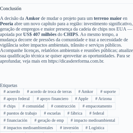
Conclusión
A decisão da
Amkor
de mudar o projeto para um
terreno maior
en
Peoria
abre um novo capítulo para a região: investimento significativo,
geração de empregos e maior presença da cadeia de chips nos EUA —
apoiada por
US$ 407 milhões
do
CHIPS
. Ao mesmo tempo, a
mudança decorre de pressões da comunidade e traz a necessidade de
vigilância sobre impactos ambientais, trânsito e serviços públicos.
Acompanhe licenças, relatórios ambientais e reuniões públicas; atualize
sua qualificação técnica se quiser aproveitar as oportunidades. Para se
aprofundar, veja mais em https://dicasdereforma.com.br.
Etiquetas
#
acuerdo
#
acordo de troca de terras
#
Amkor
#
soporte
#
apoyo federal
#
apoyo financiero
#
Apple
#
Arizona
#
chips
#
comunidad
#
construcción
#
empacotamento
#
puestos de trabajo
#
escuelas
#
fábrica
#
federal
#
financiación
#
geração de emp
#
impacto medioambiental
#
impactos medioambientales
#
inversión
#
Logística