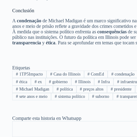
Conclusión
A
condenação
de Michael Madigan é um marco significativo na 
anos e meio de prisão reflete a gravidade dos crimes cometidos
À medida que o sistema político enfrenta as
consequências
de su
público nas instituições. O futuro da política em Illinois pode
transparencia
y
ética
. Para se aprofundar em temas que tocam s
Etiquetas
#
1TP5Impacto
#
Casa do Illinois
#
ComEd
#
condenação
#
ética
#
ex
#
gobierno
#
Illinois
#
Infra
#
infraestru
#
Michael Madigan
#
política
#
preços altos
#
presidente
#
sete anos e meio
#
sistema político
#
suborno
#
transpare
Comparte esta historia en Whatsapp