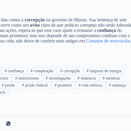
luta contra a
corrupção
no governo de Illinois. Sua sentença de sete
 e serve como um
aviso
claro de que práticas corruptas não serão tolerada
as ações, espera-se que esse caso ajude a restaurar a
confiança
do
 ser mais promissor, mas isso depende de um compromisso contínuo com a
ua vida, não deixe de conferir mais artigos em
Consejos de renovación
#
confiança
#
conspiração
#
corrupção
#
empresa de energia
ctura
#
instituciones
#
investigações
#
sentencia
#
mentiras
#
prisão
#
prisão federal
#
promoto
#
rede elétrica
#
sentença
ncia