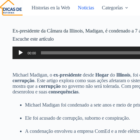
Historias en la Web
Noticias
Categorías
Ex-presidente da Câmara da Illinois, Madigan, é condenado a 
Escuche este artículo
Reproductor
00:00
de
audio
Michael Madigan, o
ex-presidente
desde
Hogar
do
Illinois
, foi
corrupção
. Este artigo explora como suas ações afetaram o sist
mostra que a
corrupção
no governo não será tolerada. Com preç
desenrolou e suas
consequências
.
Michael Madigan foi condenado a sete anos e meio de pri
Ele foi acusado de corrupção, suborno e conspiração.
A condenação envolveu a empresa ComEd e a rede elétric