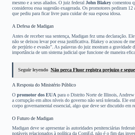
mesmo e a seus aliados. O juiz federal
John Blakey
comentou que
considerou essa sugestão exagerada. Os promotores pediram 12 
que pediu para ficar livre para cuidar de sua esposa idosa.
A Defesa de Madigan
Antes de receber sua sentença, Madigan fez uma declaração. Ele 
não se deixou levar por essa justificativa. Blakey o acusou de 
de perjúrio e evasão”. As palavras do juiz mostram a gravidade d
importância de um sistema judicial que funcione de maneira efic
Seguir leyendo
Não perca Fluor registra prejuízo e segue
A Resposta do Ministério Público
O
promotor dos EUA
para o Distrito Norte de Illinois, Andr
a corrupção em altos níveis do governo não será tolerada. Ele enf
corpo governamental essencial, algo que deve ser discutido em r
O Futuro de Madigan
Madigan deve se apresentar às autoridades penitenciárias federa
notáveis relacionados à política da ComEd, não é o fim das inv