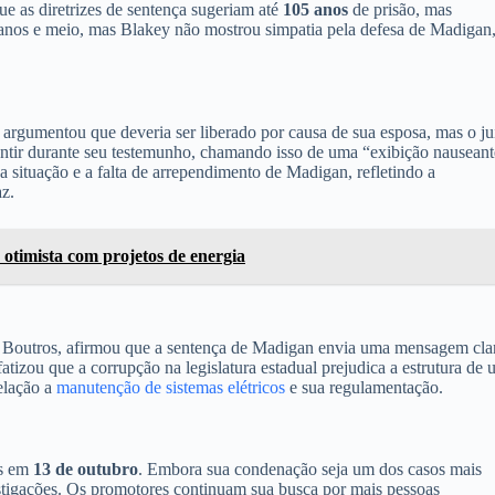
 as diretrizes de sentença sugeriam até
105 anos
de prisão, mas
anos e meio, mas Blakey não mostrou simpatia pela defesa de Madigan
argumentou que deveria ser liberado por causa de sua esposa, mas o ju
mentir durante seu testemunho, chamando isso de uma “exibição nauseant
a situação e a falta de arrependimento de Madigan, refletindo a
az.
 otimista com projetos de energia
ew Boutros, afirmou que a sentença de Madigan envia uma mensagem cla
atizou que a corrupção na legislatura estadual prejudica a estrutura de
elação a
manutenção de sistemas elétricos
e sua regulamentação.
is em
13 de outubro
. Embora sua condenação seja um dos casos mais
estigações. Os promotores continuam sua busca por mais pessoas