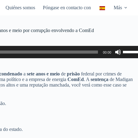
Quiénes somos
Póngase en contacto con
Más
7 anos e meio por corrupção envolvendo a ComEd
Utiliza
00:00
las
teclas
de
flecha
condenado
a
sete anos e meio
de
prisão
federal por crimes de
arriba/
ema político e a empresa de energia
ComEd
. A
sentença
de Madigan
para
os altos e uma reputação manchada, você verá como esse caso se
aumen
o
dismin
são.
el
volume
a do estado.