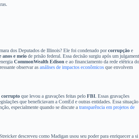
ras.
âmara dos Deputados de Illinois? Ele foi condenado por
corrupção
e
e anos e meio
de prisão federal. Essa decisão surgiu após um julgamen
energia
CommonWealth Edison
e ao financiamento da rede elétrica d
eressante observar as
análises de impactos econômicos
que envolvem
 corrupto
que levou a gravações feitas pelo
FBI
. Essas gravações
egislações que beneficiavam a ComEd e outras entidades. Essa situação
enção, especialmente quando se discute a
transparência em projetos de
Streicker descreveu como Madigan usou seu poder para enriquecer a si