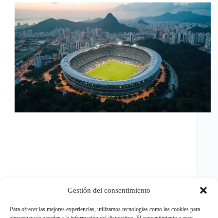
Gestión del consentimiento
Curioso? Veja como Custos de infraestrutura nas
Para ofrecer las mejores experiencias, utilizamos tecnologías como las cookies para
obras de grandes eventos e suas repercussões