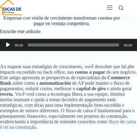
Empresas con visión de crecimiento transforman cuentas por
pagar en ventaja competitiva.
Escuche este artículo
Reproductor
00:00
00:00
de
audio
Ao mapear suas estratégias de crescimento, você descobre que há alto
impacto escondido no back office, nas
contas a pagar
do seu negócio.
Este artigo apresenta as perspectivas de especialistas da
Commerce
Bank
sobre como a
automatización
de AP pode manter o fluxo de
pagamentos, reduzir custos, melhorar o
capital de giro
e ainda gerar
receta
. Você verá como a tecnologia libera a sua equipe, diminui
tarefas manuais e ajuda a tomar decisões de pagamento mais
estratégicas, com dicas para uma implementação bem-sucedida e
exemplos de setores diferentes. O fluxo de caixa é fundamental para o
planejamento financeiro, especialmente em projetos da construção,
evidenciando a importância de entender conceitos como
fluxo de caixa
é rei na construção
.