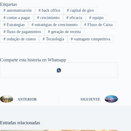
Etiquetas
#
automatización
#
back office
#
capital de giro
#
contas a pagar
#
crecimiento
#
eficacia
#
equipo
#
Estrategias
#
estratégias de crescimento
#
Fluxo de Caixa
#
fluxo de pagamentos
#
geração de receita
#
redução de custos
#
Tecnología
#
vantagem competitiva
Comparte esta historia en Whatsapp
ANTERIOR
SIGUIENTE
Entradas relacionadas