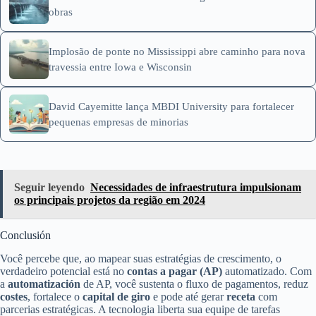
obras
Implosão de ponte no Mississippi abre caminho para nova
travessia entre Iowa e Wisconsin
David Cayemitte lança MBDI University para fortalecer
pequenas empresas de minorias
Seguir leyendo
Necessidades de infraestrutura impulsionam
os principais projetos da região em 2024
Conclusión
Você percebe que, ao mapear suas estratégias de crescimento, o
verdadeiro potencial está no
contas a pagar (AP)
automatizado. Com
a
automatización
de AP, você sustenta o fluxo de pagamentos, reduz
costes
, fortalece o
capital de giro
e pode até gerar
receta
com
parcerias estratégicas. A tecnologia liberta sua equipe de tarefas