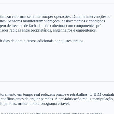
mizar reformas sem interromper operações. Durante intervenções, o
itos. Sensores monitoraram vibrações, deslocamentos e condições
agem de trechos de fachada e de cobertura com componentes pré-
sões rápidas entre proprietários, engenheiros e empreiteiros.
ias de obra e custos adicionais por ajustes tardios.
itoramento em tempo real reduzem prazos e retrabalhos. O BIM central
conflitos antes de erguer paredes. A pré-fabricação reduz manipulação,
ta paradas, mantendo o cronograma estável.