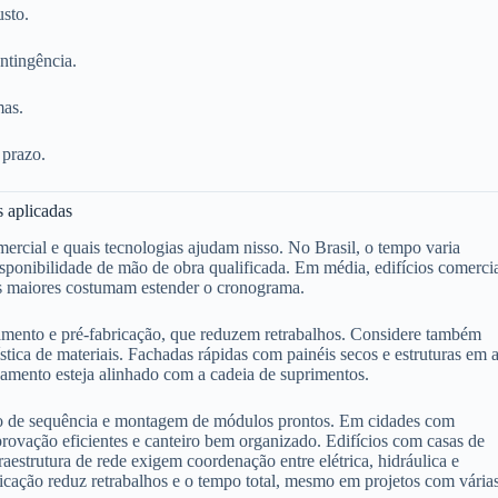
sto.
ntingência.
mas.
 prazo.
s aplicadas
rcial e quais tecnologias ajudam nisso. No Brasil, o tempo varia
isponibilidade de mão de obra qualificada. Em média, edifícios comerci
as maiores costumam estender o cronograma.
amento e pré-fabricação, que reduzem retrabalhos. Considere também
stica de materiais. Fachadas rápidas com painéis secos e estruturas em 
jamento esteja alinhado com a cadeia de suprimentos.
ção de sequência e montagem de módulos prontos. Em cidades com
provação eficientes e canteiro bem organizado. Edifícios com casas de
estrutura de rede exigem coordenação entre elétrica, hidráulica e
cação reduz retrabalhos e o tempo total, mesmo em projetos com vária