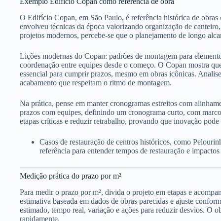
Exemplo Edifício Copan como referência de obra
O Edifício Copan, em São Paulo, é referência histórica de obr
envolveu técnicas da época valorizando organização de canteiro,
projetos modernos, percebe-se que o planejamento de longo alca
Lições modernas do Copan: padrões de montagem para elementos 
coordenação entre equipes desde o começo. O Copan mostra que 
essencial para cumprir prazos, mesmo em obras icônicas. Analise 
acabamento que respeitam o ritmo de montagem.
Na prática, pense em manter cronogramas estreitos com alinhamen
prazos com equipes, definindo um cronograma curto, com marcos 
etapas críticas e reduzir retrabalho, provando que inovação pode s
Casos de restauração de centros históricos, como Pelouri
referência para entender tempos de restauração e impactos
Medição prática do prazo por m²
Para medir o prazo por m², divida o projeto em etapas e acom
estimativa baseada em dados de obras parecidas e ajuste confor
estimado, tempo real, variação e ações para reduzir desvios. O o
rapidamente.