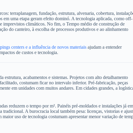
s: terraplanagem, fundação, estrutura, alvenaria, cobertura, instalaçõ
os em uma etapa geram efeito dominó. A tecnologia aplicada, como off-
 de imprevistos climáticos. No fim, o Tempo médio de construção de
zação do canteiro, à escolha de processos produtivos e ao alinhamento
ings centers e a influência de novos materiais
ajudam a entender
mpactos de custos e tecnologia.
a estrutura, acabamentos e sistemas. Projetos com alto detalhamento
facilitado, costumam ficar no intervalo inferior. Pré-fabricação, peças
ente em unidades com muitos andares. Em cidades grandes, a logístic
adas reduzem o tempo por m². Painéis pré-moldados e instalações já e
tradicional. A burocracia local também pesa: licenças, vistorias e ajust
om maior uso de tecnologia costumam apresentar menor variação de tem