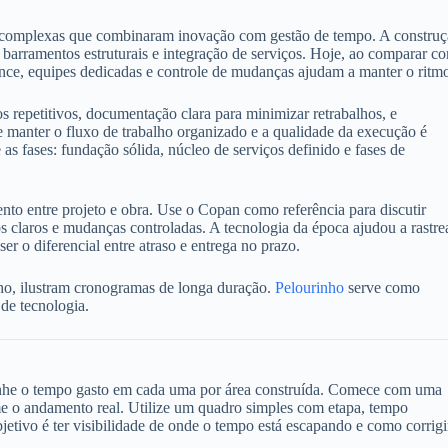
as complexas que combinaram inovação com gestão de tempo. A constru
 barramentos estruturais e integração de serviços. Hoje, ao comparar c
nce, equipes dedicadas e controle de mudanças ajudam a manter o ritm
repetitivos, documentação clara para minimizar retrabalhos, e
manter o fluxo de trabalho organizado e a qualidade da execução é
as fases: fundação sólida, núcleo de serviços definido e fases de
to entre projeto e obra. Use o Copan como referência para discutir
claros e mudanças controladas. A tecnologia da época ajudou a rastre
er o diferencial entre atraso e entrega no prazo.
nho, ilustram cronogramas de longa duração.
Pelourinho
serve como
 de tecnologia.
panhe o tempo gasto em cada uma por área construída. Comece com uma
me o andamento real. Utilize um quadro simples com etapa, tempo
bjetivo é ter visibilidade de onde o tempo está escapando e como corrigi