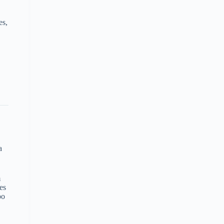
es,
a
m
es
po