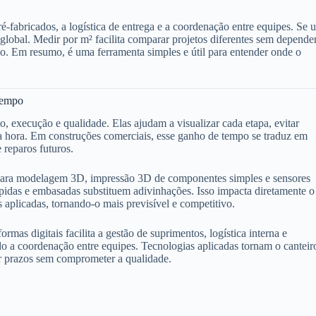
fabricados, a logística de entrega e a coordenação entre equipes. Se 
global. Medir por m² facilita comparar projetos diferentes sem depende
cio. Em resumo, é uma ferramenta simples e útil para entender onde o
 tempo
 execução e qualidade. Elas ajudam a visualizar cada etapa, evitar
ima hora. Em construções comerciais, esse ganho de tempo se traduz em
 reparos futuros.
para modelagem 3D, impressão 3D de componentes simples e sensores
pidas e embasadas substituem adivinhações. Isso impacta diretamente o
 aplicadas, tornando-o mais previsível e competitivo.
rmas digitais facilita a gestão de suprimentos, logística interna e
do a coordenação entre equipes. Tecnologias aplicadas tornam o canteir
r prazos sem comprometer a qualidade.