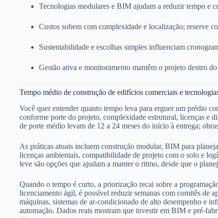
Tecnologias modulares e BIM ajudam a reduzir tempo e cu
Custos sobem com complexidade e localização; reserve co
Sustentabilidade e escolhas simples influenciam cronogra
Gestão ativa e monitoramento mantêm o projeto dentro do
Tempo médio de construção de edifícios comerciais e tecnologia
Você quer entender quanto tempo leva para erguer um prédio come
conforme porte do projeto, complexidade estrutural, licenças e d
de porte médio levam de 12 a 24 meses do início à entrega; obr
As práticas atuais incluem construção modular, BIM para planej
licenças ambientais, compatibilidade de projeto com o solo e logí
leve são opções que ajudam a manter o ritmo, desde que o plane
Quando o tempo é curto, a priorização recai sobre a programa
licenciamento ágil, é possível reduzir semanas com comitês de a
máquinas, sistemas de ar-condicionado de alto desempenho e infra
automação. Dados reais mostram que investir em BIM e pré-fabri