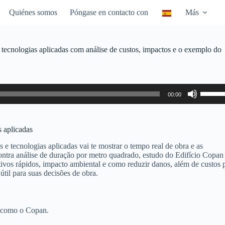
Quiénes somos
Póngase en contacto con
Más
 tecnologias aplicadas com análise de custos, impactos e o exemplo do
Utiliza
00:00
las
teclas
de
flecha
s aplicadas
arriba/
para
e tecnologias aplicadas vai te mostrar o tempo real de obra e as
aumen
ontra análise de duração por metro quadrado, estudo do Edifício Copan
o
ivos rápidos, impacto ambiental e como reduzir danos, além de custos 
dismin
útil para suas decisões de obra.
el
volume
, como o Copan.