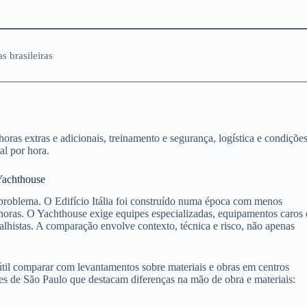
 brasileiras
oras extras e adicionais, treinamento e segurança, logística e condiçõe
al por hora.
 Yachthouse
 problema. O Edifício Itália foi construído numa época com menos
oras. O Yachthouse exige equipes especializadas, equipamentos caros 
lhistas. A comparação envolve contexto, técnica e risco, não apenas
é útil comparar com levantamentos sobre materiais e obras em centros
es de São Paulo que destacam diferenças na mão de obra e materiais: