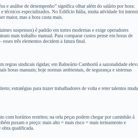
s e análise de desempenho” significa olhar além do salário por hora:
e técnicos especializados. No Edifício Itália, muita atividade foi intens
r maior, mas a hora custa mais.
daimes suspensos) é padrão em torres modernas e exige operadores
sumiram mais trabalho manual. Para comparar custos pense em horas de
esses três elementos decidem a fatura final.
m regras sindicais rígidas; em Balneário Camboriú a sazonalidade elev
is horas manuais; hoje normas ambientais, de segurança e sistemas
eto; estratégias para trazer trabalhadores de volta e reter talentos mu
usto com horários restritos; na orla peças podem chegar por caminhão à
também puxam o preço: mais alto = mais risco = mais treinamento e
 obra qualificada.