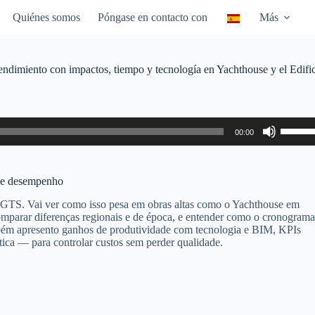
Quiénes somos
Póngase en contacto con
Más
 rendimiento con impactos, tiempo y tecnología en Yachthouse y el Edifi
Utiliza
00:00
las
teclas
de
flecha
 de desempenho
arriba/
para
FGTS. Vai ver como isso pesa em obras altas como o Yachthouse em
aumen
mparar diferenças regionais e de época, e entender como o cronograma
o
bém apresento ganhos de produtividade com tecnologia e BIM, KPIs
dismin
tica — para controlar custos sem perder qualidade.
el
volume