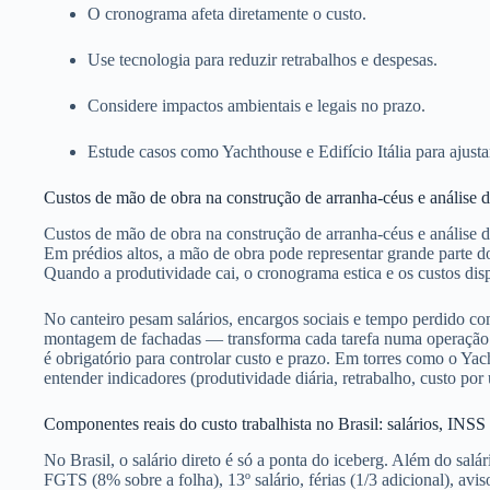
O cronograma afeta diretamente o custo.
Use tecnologia para reduzir retrabalhos e despesas.
Considere impactos ambientais e legais no prazo.
Estude casos como Yachthouse e Edifício Itália para ajustar
Custos de mão de obra na construção de arranha-céus e análise 
Custos de mão de obra na construção de arranha-céus e análise
Em prédios altos, a mão de obra pode representar grande parte do
Quando a produtividade cai, o cronograma estica e os custos di
No canteiro pesam salários, encargos sociais e tempo perdido com
montagem de fachadas — transforma cada tarefa numa operação
é obrigatório para controlar custo e prazo. Em torres como o Yac
entender indicadores (produtividade diária, retrabalho, custo po
Componentes reais do custo trabalhista no Brasil: salários, INS
No Brasil, o salário direto é só a ponta do iceberg. Além do sal
FGTS (8% sobre a folha), 13º salário, férias (1/3 adicional), avis