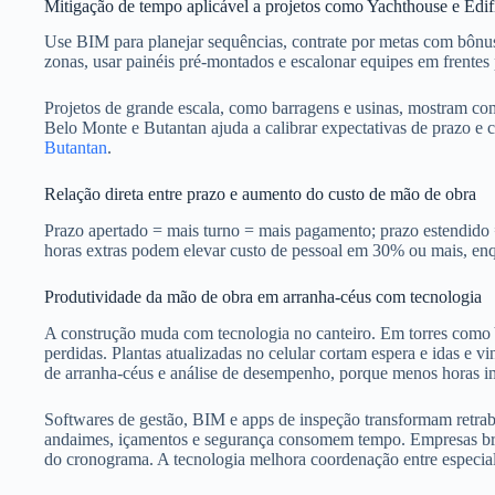
Mitigação de tempo aplicável a projetos como Yachthouse e Edifíc
Use BIM para planejar sequências, contrate por metas com bônus 
zonas, usar painéis pré-montados e escalonar equipes em frentes
Projetos de grande escala, como barragens e usinas, mostram co
Belo Monte e Butantan ajuda a calibrar expectativas de prazo e 
Butantan
.
Relação direta entre prazo e aumento do custo de mão de obra
Prazo apertado = mais turno = mais pagamento; prazo estendido =
horas extras podem elevar custo de pessoal em 30% ou mais, enq
Produtividade da mão de obra em arranha-céus com tecnologia
A construção muda com tecnologia no canteiro. Em torres como Y
perdidas. Plantas atualizadas no celular cortam espera e idas e
de arranha-céus e análise de desempenho, porque menos horas i
Softwares de gestão, BIM e apps de inspeção transformam retraba
andaimes, içamentos e segurança consomem tempo. Empresas bras
do cronograma. A tecnologia melhora coordenação entre especiali