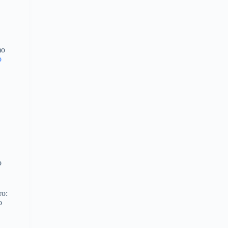
mo
o
o
ro:
o