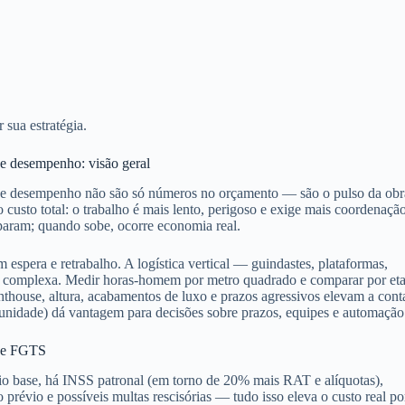
 sua estratégia.
de desempenho: visão geral
 de desempenho não são só números no orçamento — são o pulso da obr
 custo total: o trabalho é mais lento, perigoso e exige mais coordenação
sparam; quando sobe, ocorre economia real.
 espera e retrabalho. A logística vertical — guindastes, plataformas,
 complexa. Medir horas-homem por metro quadrado e comparar por et
hthouse, altura, acabamentos de luxo e prazos agressivos elevam a cont
r unidade) dá vantagem para decisões sobre prazos, equipes e automação
S e FGTS
ário base, há INSS patronal (em torno de 20% mais RAT e alíquotas),
o prévio e possíveis multas rescisórias — tudo isso eleva o custo real po