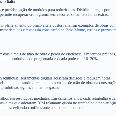
io Itália
e prefabricação de módulos para reduzir dias. Dividir entregas por
 permite recuperar cronograma sem recorrer somente a horas extras.
mo planejamento do prazo altera custos; analisar exemplos de obras co
custo:
detalhes e custos da construção de Belo Monte
,
custos e prazos d
 dias a mais de mão de obra e perda de eficiência. Em termos práticos,
uanto produtividade por jornada esticada pode cair 10–20%.
achthouse, ferramentas digitais aceleram decisões e reduzem horas
 vindas — impactando diretamente os custos de mão de obra na construçã
mprodutivas significam menos gasto.
lhos em resoluções imediatas. Em canteiros altos, cada retrabalho é ca
ileiras que adotaram BIM relataram queda no retrabalho e na variaçã
dades, evitando conflitos antes do corte de concreto.