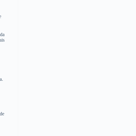
e
nda
ais
a.
 de