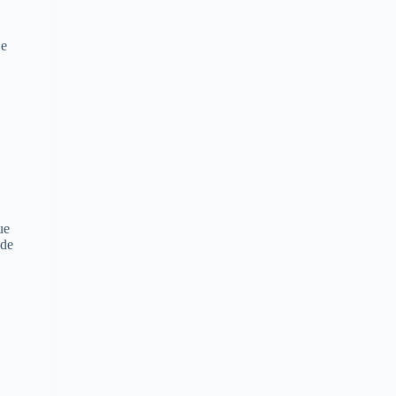
 e
ue
 de