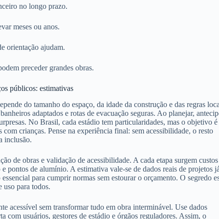
anceiro no longo prazo.
evar meses ou anos.
de orientação ajudam.
 podem preceder grandes obras.
os públicos: estimativas
ende do tamanho do espaço, da idade da construção e das regras loca
 banheiros adaptados e rotas de evacuação seguras. Ao planejar, antecip
urpresas. No Brasil, cada estádio tem particularidades, mas o objetivo é
as com crianças. Pense na experiência final: sem acessibilidade, o resto
a inclusão.
ção de obras e validação de acessibilidade. A cada etapa surgem custos
ção e pontos de alumínio. A estimativa vale-se de dados reais de projetos j
r o essencial para cumprir normas sem estourar o orçamento. O segredo e
e uso para todos.
nte acessível sem transformar tudo em obra interminável. Use dados
 com usuários, gestores de estádio e órgãos reguladores. Assim, o