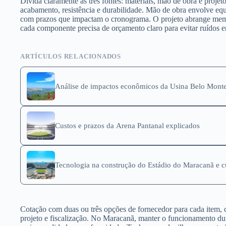
Divida claramente as três fontes: materiais, mão de obra e proj
acabamento, resistência e durabilidade. Mão de obra envolve equip
com prazos que impactam o cronograma. O projeto abrange memori
cada componente precisa de orçamento claro para evitar ruídos e
ARTÍCULOS RELACIONADOS
Análise de impactos econômicos da Usina Belo Mont
Custos e prazos da Arena Pantanal explicados
Tecnologia na construção do Estádio do Maracanã e c
Cotação com duas ou três opções de fornecedor para cada item, c
projeto e fiscalização. No Maracanã, manter o funcionamento dur