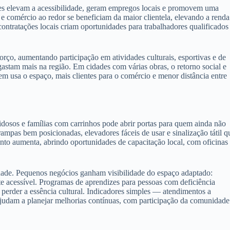
ões elevam a acessibilidade, geram empregos locais e promovem uma
 e comércio ao redor se beneficiam da maior clientela, elevando a renda
 contratações locais criam oportunidades para trabalhadores qualificados
o, aumentando participação em atividades culturais, esportivas e de
 gastam mais na região. Em cidades com várias obras, o retorno social e
em usa o espaço, mais clientes para o comércio e menor distância entre
, idosos e famílias com carrinhos pode abrir portas para quem ainda não
rampas bem posicionadas, elevadores fáceis de usar e sinalização tátil q
ento aumenta, abrindo oportunidades de capacitação local, com oficinas
dade. Pequenos negócios ganham visibilidade do espaço adaptado:
rte acessível. Programas de aprendizes para pessoas com deficiência
perder a essência cultural. Indicadores simples — atendimentos a
ajudam a planejar melhorias contínuas, com participação da comunidade