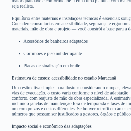
maior qualidade e conformidade. Tenha uma planilha com materia
seja realista.
Equilíbrio entre materiais e instalações técnicas é essencial: so
Considere consultorias em acessibilidade, segurança e ergonomi
materiais, mão de obra e projeto — você constrói a base para a d
Acessórios de banheiros adaptados
Corrimões e piso antiderrapante
Placas de sinalização em braile
Estimativa de custos: acessibilidade no estádio Maracanã
Uma estimativa simples para ilustrar: considerando rampas, elevad
vias de evacuação, o custo varia conforme o nível de adaptação.
conforto, com reajuste de mão de obra especializada. A estimati
incluindo janelas de manutenção fora de temporada e fases de i
um com prazos e custos diferentes. Se houver retrofit em áreas cr
números que possam ser justificados a gestores, órgãos e público
Impacto social e econômico das adaptações