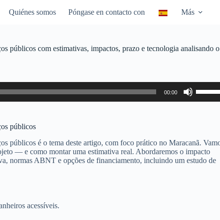
Quiénes somos
Póngase en contacto con
Más
os públicos com estimativas, impactos, prazo e tecnologia analisando o
Utiliza
00:00
las
teclas
de
flecha
ços públicos
arriba/
para
ços públicos é o tema deste artigo, com foco prático no Maracanã. Vam
aumen
rojeto — e como montar uma estimativa real. Abordaremos o impacto
o
stiva, normas ABNT e opções de financiamento, incluindo um estudo de
dismin
el
volume
anheiros acessíveis.