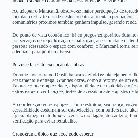
Impacto social e econômico da acessibilidade no Maracanã
Ao adaptar o Maracanã, observa-se maior participação de torcedor
facilitada reduz tempo de deslocamento, aumenta a permanência 
comunitários próximos também ganham impulso, gerando renda 
Do ponto de vista econômico, há empregos temporários durante
por serviços de requalificação, sinalização, acessibilidade e ate
pessoas acessando o espaço com conforto, o Maracanã torna-se re
adequada para público diverso.
Prazos e fases de execução das obras
Durante uma obra no Brasil, há fases definidas: planejamento, li
acabamento e entrega. Grandes obras, como a reforma de um est
Fatores como complexidade, disponibilidade de materiais e mão d
extras exigem verificações, testes de acessibilidade e ajustes de l
A coordenação entre equipes — infraestrutura, segurança, engenh
acessibilidade costumam ser estabelecidas, com buffers para alte
típico: planejamento longo, licenças, montagem do canteiro, fun
verificação para evitar retrabalho.
Cronograma típico que você pode esperar