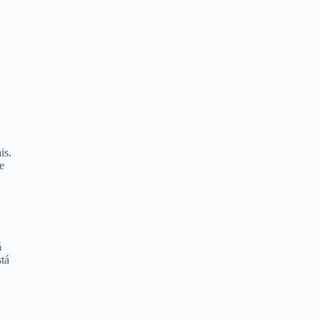
is.
e
á
stá