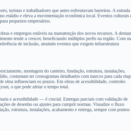
es, turistas e trabalhadores que antes enfrentavam barreiras. A entrada
no estádio e eleva a movimentação econômica local. Eventos culturais 
para pequenos empresários.
 obras e empregos estáveis na manutenção dos novos recursos. A dema
ndimento tende a crescer, beneficiando múltiplos perfis na região. Com m
ferência de inclusão, atraindo eventos que exigem infraestrutura
cenciamento, montagem do canteiro, fundação, estrutura, instalações,
ádio, costumam ter cronogramas detalhados com marcos para cada etap
e obra influenciam os prazos. Em obras de acessibilidade, controles
ayout, o que pode afetar o tempo total.
aria e acessibilidade — é crucial. Entregas parciais com validação de
rações de desenho ou ajustes para cumprir normas. Visualize o fluxo
dação, estrutura, instalações, acabamento e entrega, sempre com pontos