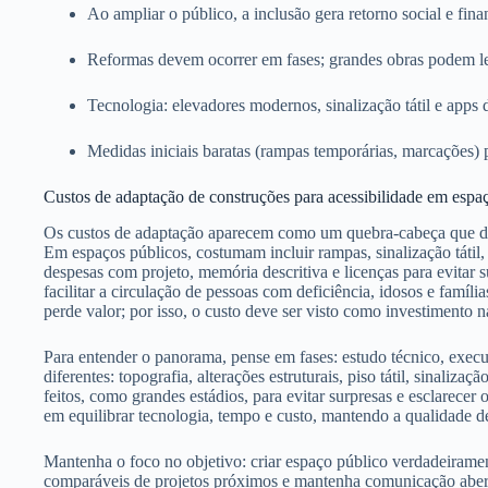
Ao ampliar o público, a inclusão gera retorno social e fin
Reformas devem ocorrer em fases; grandes obras podem l
Tecnologia: elevadores modernos, sinalização tátil e apps 
Medidas iniciais baratas (rampas temporárias, marcações)
Custos de adaptação de construções para acessibilidade em espaç
Os custos de adaptação aparecem como um quebra-cabeça que dep
Em espaços públicos, costumam incluir rampas, sinalização tátil,
despesas com projeto, memória descritiva e licenças para evitar s
facilitar a circulação de pessoas com deficiência, idosos e famíli
perde valor; por isso, o custo deve ser visto como investimento n
Para entender o panorama, pense em fases: estudo técnico, execu
diferentes: topografia, alterações estruturais, piso tátil, sinaliza
feitos, como grandes estádios, para evitar surpresas e esclarece
em equilibrar tecnologia, tempo e custo, mantendo a qualidade d
Mantenha o foco no objetivo: criar espaço público verdadeirame
comparáveis de projetos próximos e mantenha comunicação aberta