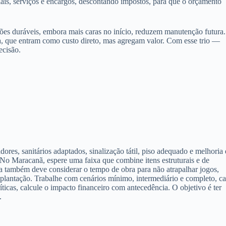
is, serviços e encargos, descontando impostos, para que o orçamento
luções duráveis, embora mais caras no início, reduzem manutenção futura.
a, que entram como custo direto, mas agregam valor. Com esse trio —
ecisão.
ores, sanitários adaptados, sinalização tátil, piso adequado e melhoria
 No Maracanã, espere uma faixa que combine itens estruturais e de
va também deve considerar o tempo de obra para não atrapalhar jogos,
mplantação. Trabalhe com cenários mínimo, intermediário e completo, c
íticas, calcule o impacto financeiro com antecedência. O objetivo é ter
.