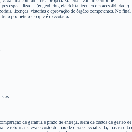
eto, cada uma com dinâmica própria. Materiais variam conforme
es especializadas (engenheiro, eletricista, técnico em acessibilidade)
ais, licenças, vistorias e aprovação de órgãos competentes. No final,
ntre o prometido e o que é executado.
e
ustos
omparação de garantia e prazo de entrega, além de custos de gestão de
ante reformas eleva o custo de mão de obra especializada, mas resulta