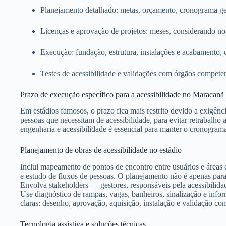
Planejamento detalhado: metas, orçamento, cronograma ger
Licenças e aprovação de projetos: meses, considerando no
Execução: fundação, estrutura, instalações e acabamento, 
Testes de acessibilidade e validações com órgãos competen
Prazo de execução específico para a acessibilidade no Maracanã
Em estádios famosos, o prazo fica mais restrito devido a exigênci
pessoas que necessitam de acessibilidade, para evitar retrabalho 
engenharia e acessibilidade é essencial para manter o cronogr
Planejamento de obras de acessibilidade no estádio
Inclui mapeamento de pontos de encontro entre usuários e áreas de
e estudo de fluxos de pessoas. O planejamento não é apenas par
Envolva stakeholders — gestores, responsáveis pela acessibilidad
Use diagnóstico de rampas, vagas, banheiros, sinalização e inf
claras: desenho, aprovação, aquisição, instalação e validação com
Tecnologia assistiva e soluções técnicas