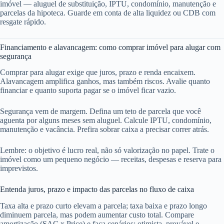
imóvel — aluguel de substituição, IPTU, condomínio, manutenção e
parcelas da hipoteca. Guarde em conta de alta liquidez ou CDB com
resgate rápido.
Financiamento e alavancagem: como comprar imóvel para alugar com
segurança
Comprar para alugar exige que juros, prazo e renda encaixem.
Alavancagem amplifica ganhos, mas também riscos. Avalie quanto
financiar e quanto suporta pagar se o imóvel ficar vazio.
Segurança vem de margem. Defina um teto de parcela que você
aguenta por alguns meses sem aluguel. Calcule IPTU, condomínio,
manutenção e vacância. Prefira sobrar caixa a precisar correr atrás.
Lembre: o objetivo é lucro real, não só valorização no papel. Trate o
imóvel como um pequeno negócio — receitas, despesas e reserva para
imprevistos.
Entenda juros, prazo e impacto das parcelas no fluxo de caixa
Taxa alta e prazo curto elevam a parcela; taxa baixa e prazo longo
diminuem parcela, mas podem aumentar custo total. Compare
amortização (SAC x Price) e faça cenários: otimista, provável e