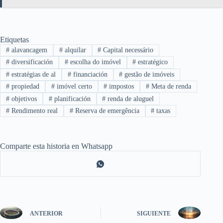
Etiquetas
#
alavancagem
#
alquilar
#
Capital necessário
#
diversificación
#
escolha do imóvel
#
estratégico
#
estratégias de al
#
financiación
#
gestão de imóveis
#
propiedad
#
imóvel certo
#
impostos
#
Meta de renda
#
objetivos
#
planificación
#
renda de aluguel
#
Rendimento real
#
Reserva de emergência
#
taxas
Comparte esta historia en Whatsapp
ANTERIOR
SIGUIENTE