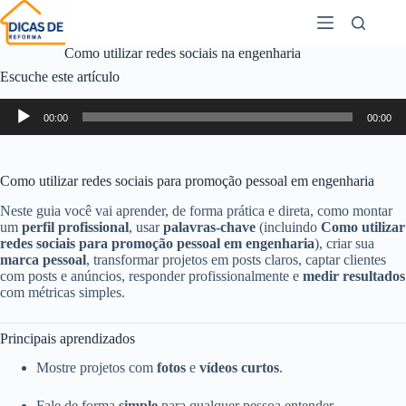
Como utilizar redes sociais na engenharia
Escuche este artículo
Reproductor
00:00
00:00
de
audio
Como utilizar redes sociais para promoção pessoal em engenharia
Neste guia você vai aprender, de forma prática e direta, como montar
um
perfil profissional
, usar
palavras‑chave
(incluindo
Como utilizar
redes sociais para promoção pessoal em engenharia
), criar sua
marca pessoal
, transformar projetos em posts claros, captar clientes
com posts e anúncios, responder profissionalmente e
medir resultados
com métricas simples.
Principais aprendizados
Mostre projetos com
fotos
e
vídeos curtos
.
Fale de forma
simple
para qualquer pessoa entender.