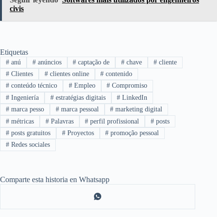
civis
Etiquetas
#
anú
#
anúncios
#
captação de
#
chave
#
cliente
#
Clientes
#
clientes online
#
contenido
#
conteúdo técnico
#
Empleo
#
Compromiso
#
Ingeniería
#
estratégias digitais
#
LinkedIn
#
marca pesso
#
marca pessoal
#
marketing digital
#
métricas
#
Palavras
#
perfil profissional
#
posts
#
posts gratuitos
#
Proyectos
#
promoção pessoal
#
Redes sociales
Comparte esta historia en Whatsapp