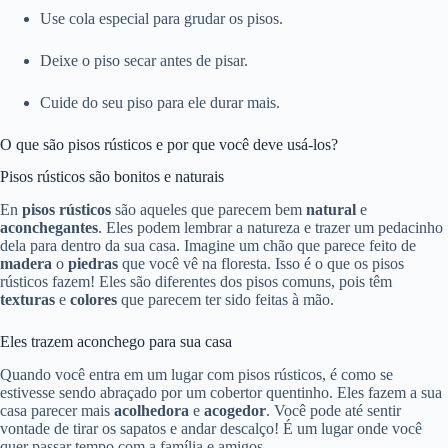
Use cola especial para grudar os pisos.
Deixe o piso secar antes de pisar.
Cuide do seu piso para ele durar mais.
O que são pisos rústicos e por que você deve usá-los?
Pisos rústicos são bonitos e naturais
En
pisos rústicos
são aqueles que parecem bem
natural
e
aconchegantes
. Eles podem lembrar a natureza e trazer um pedacinho
dela para dentro da sua casa. Imagine um chão que parece feito de
madera
o
piedras
que você vê na floresta. Isso é o que os pisos
rústicos fazem! Eles são diferentes dos pisos comuns, pois têm
texturas
e
colores
que parecem ter sido feitas à mão.
Eles trazem aconchego para sua casa
Quando você entra em um lugar com pisos rústicos, é como se
estivesse sendo abraçado por um cobertor quentinho. Eles fazem a sua
casa parecer mais
acolhedora
e
acogedor
. Você pode até sentir
vontade de tirar os sapatos e andar descalço! É um lugar onde você
quer passar tempo com a família e amigos.