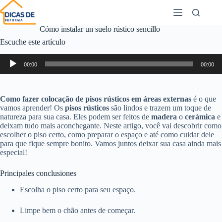
Cómo instalar un suelo rústico sencillo
Escuche este artículo
Reproductor
00:00
00:00
de
audio
Como fazer colocação de pisos rústicos em áreas externas
é o que
vamos aprender! Os
pisos rústicos
são lindos e trazem um toque de
natureza para sua casa. Eles podem ser feitos de
madera
o
cerámica
e
deixam tudo mais aconchegante. Neste artigo, você vai descobrir como
escolher o piso certo, como preparar o espaço e até como cuidar dele
para que fique sempre bonito. Vamos juntos deixar sua casa ainda mais
especial!
Principales conclusiones
Escolha o piso certo para seu espaço.
Limpe bem o chão antes de começar.