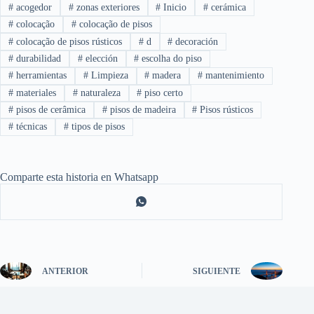
#
acogedor
#
zonas exteriores
#
Inicio
#
cerámica
#
colocação
#
colocação de pisos
#
colocação de pisos rústicos
#
d
#
decoración
#
durabilidad
#
elección
#
escolha do piso
#
herramientas
#
Limpieza
#
madera
#
mantenimiento
#
materiales
#
naturaleza
#
piso certo
#
pisos de cerâmica
#
pisos de madeira
#
Pisos rústicos
#
técnicas
#
tipos de pisos
Comparte esta historia en Whatsapp
ANTERIOR
SIGUIENTE