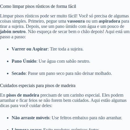
Como limpar pisos rústicos de forma fácil
Limpar pisos rústicos pode ser muito fácil! Você só precisa de algumas
coisas simples. Primeiro, pegue uma
vassoura
ou um
aspiradora
para
tirar a sujeira. Depois, use um pano úmido com água e um pouco de
jabón neutro
. Não esqueça de secar bem o chão depois! Aqui está um
passo a passo:
Varrer ou Aspirar
: Tire toda a sujeira.
Pano Úmido
: Use água com sabão neutro.
Secado
: Passe um pano seco para não deixar molhado.
Cuidados especiais para pisos de madeira
En
pisos de madeira
precisam de um carinho especial. Eles podem
arranhar e ficar feios se não forem bem cuidados. Aqui estão algumas
dicas para você cuidar deles:
Não arraste móveis
: Use feltros embaixo para não arranhar.
Limpeza suave
: Evite produtos químicos fortes.