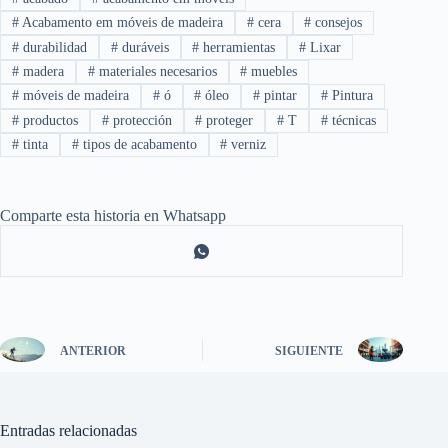
#
Acabamento em móveis de madeira
#
cera
#
consejos
#
durabilidad
#
duráveis
#
herramientas
#
Lixar
#
madera
#
materiales necesarios
#
muebles
#
móveis de madeira
#
ó
#
óleo
#
pintar
#
Pintura
#
productos
#
protección
#
proteger
#
T
#
técnicas
#
tinta
#
tipos de acabamento
#
verniz
Comparte esta historia en Whatsapp
ANTERIOR
SIGUIENTE
Entradas relacionadas