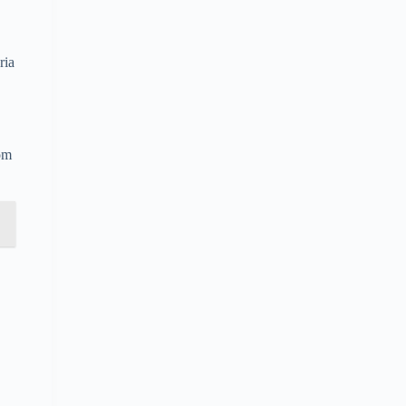
ria
om