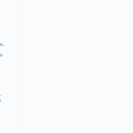
s,
as
—
s