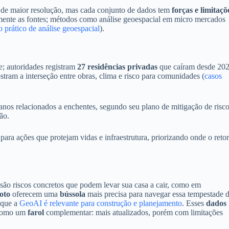
e de maior resolução, mas cada conjunto de dados tem
forças e limitaçõ
ente as fontes; métodos como análise geoespacial em micro mercados
o prático de análise geoespacial
).
e; autoridades registram
27 residências privadas
que caíram desde 20
ram a interseção entre obras, clima e risco para comunidades (
casos
nos relacionados a enchentes, segundo seu plano de mitigação de risco
ão.
para ações que protejam vidas e infraestrutura, priorizando onde o reto
são riscos concretos que podem levar sua casa a cair, como em
oto
oferecem uma
bússola
mais precisa para navegar essa tempestade 
 que a
GeoAI é relevante para construção e planejamento
. Esses
dados
 como um
farol
complementar: mais atualizados, porém com limitações