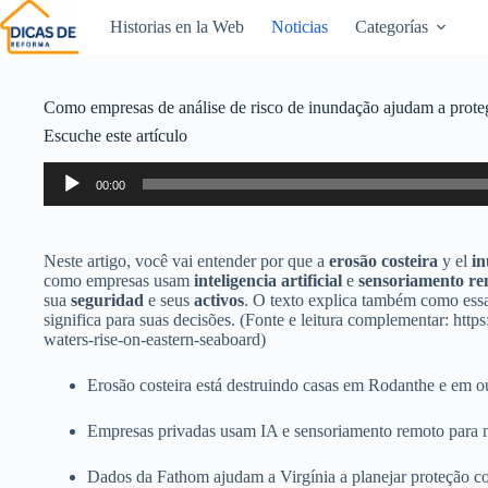
Historias en la Web
Noticias
Categorías
Como empresas de análise de risco de inundação ajudam a prote
Escuche este artículo
Reproductor
00:00
de
audio
Neste artigo, você vai entender por que a
erosão costeira
y el
i
como empresas usam
inteligencia artificial
e
sensoriamento r
sua
seguridad
e seus
activos
. O texto explica também como essa
significa para suas decisões. (Fonte e leitura complementar: http
waters-rise-on-eastern-seaboard)
Erosão costeira está destruindo casas em Rodanthe e em ou
Empresas privadas usam IA e sensoriamento remoto para m
Dados da Fathom ajudam a Virgínia a planejar proteção c