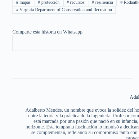
#
mapas
#
protección
#
recursos
#
resiliencia
#
Rodanth
#
Virginia Department of Conservation and Recreation
Comparte esta historia en Whatsapp
Adal
Adalberto Mendes, un nombre que evoca la solidez del horm
entre la teoría y la práctica de la ingeniería. Profesor c
está marcada por una pasión que nació en su infancia, 
horizonte. Esta temprana fascinación lo impulsó a dedicars
se complementan, reflejando su compromiso tanto con l
proyec