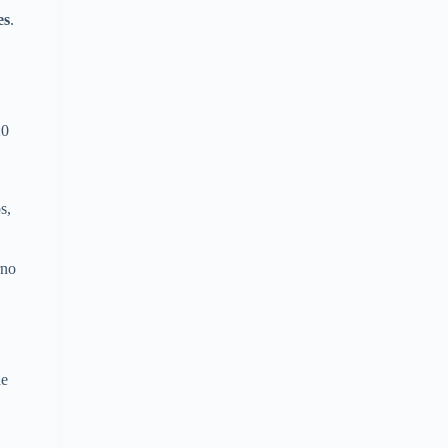
es
.
20
s,
rno
de