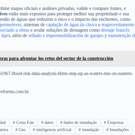
ine mapas oficiais e análises privadas, valide e compare fontes, e
ivos
estão mais expostos para proteger melhor sua propriedade e sua
estão de águas que reduzem o risco e o impacto das enchentes, como
permeáveis
, sistemas de
captação de água da chuva
e
reaproveitamento
ssociado a obras
e avalie soluções de drenagem como
drenaje francés
 lajes
, além de
sellado e impermeabilización de garajes
y
manutenção d
as para afrontar los retos del sector de la construcción
/61967-flood-risk-data-analysis-firms-step-up-as-waters-rise-on-eastern-
ereforma.com.br.
dad
#
Costa Este
#
datos
#
dados de inundação
#
Empresas
teira
#
Geo
#
inteligencia artificial
#
inundação
#
Inundações