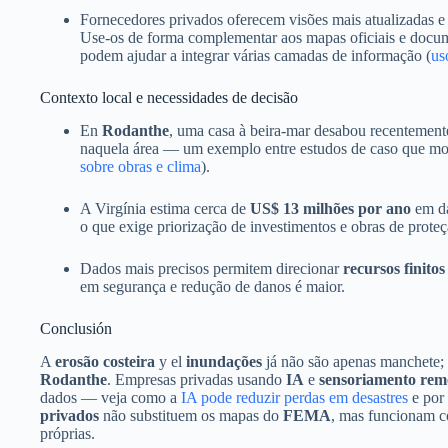
Fornecedores privados oferecem visões mais atualizadas 
Use-os de forma complementar aos mapas oficiais e docum
podem ajudar a integrar várias camadas de informação (
us
Contexto local e necessidades de decisão
En
Rodanthe
, uma casa à beira-mar desabou recentement
naquela área — um exemplo entre estudos de caso que most
sobre obras e clima
).
A Virgínia estima cerca de
US$ 13 milhões por ano
em da
o que exige priorização de investimentos e obras de proteç
Dados mais precisos permitem direcionar
recursos finitos
em segurança e redução de danos é maior.
Conclusión
A
erosão costeira
y el
inundações
já não são apenas manchete; 
Rodanthe
. Empresas privadas usando
IA
e
sensoriamento rem
dados — veja como a
IA pode reduzir perdas em desastres
e por
privados
não substituem os mapas do
FEMA
, mas funcionam
próprias.