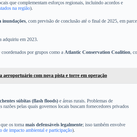
ocais que complementam esforços regionais, incluindo acordos e
tados na região
).
a inundações
, com previsão de conclusão até o final de 2025, em parce
 a adquiriu em 2023.
 coordenados por grupos como a
Atlantic Conservation Coalition
, c
 aeroportuário com nova pista e torre em operação
chentes súbitas (flash floods)
e áreas rurais. Problemas de
as razões pelas quais governos locais buscam fornecedores privados
 que os torna
mais defensáveis legalmente
; isso também envolve
o de impacto ambiental e participação
).