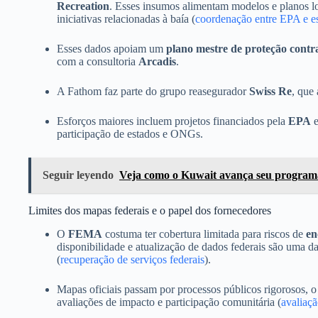
Recreation
. Esses insumos alimentam modelos e planos l
iniciativas relacionadas à baía (
coordenação entre EPA e es
Esses dados apoiam um
plano mestre de proteção contr
com a consultoria
Arcadis
.
A Fathom faz parte do grupo reasegurador
Swiss Re
, que
Esforços maiores incluem projetos financiados pela
EPA
e
participação de estados e ONGs.
Seguir leyendo
Veja como o Kuwait avança seu programa
Limites dos mapas federais e o papel dos fornecedores
O
FEMA
costuma ter cobertura limitada para riscos de
en
disponibilidade e atualização de dados federais são uma d
(
recuperação de serviços federais
).
Mapas oficiais passam por processos públicos rigorosos, o
avaliações de impacto e participação comunitária (
avaliaçã