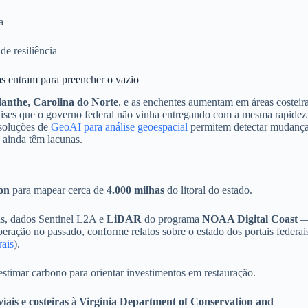
a
de resiliência
s entram para preencher o vazio
anthe, Carolina do Norte
, e as enchentes aumentam em áreas costeira
lises que o governo federal não vinha entregando com a mesma rapidez
soluções de
GeoAI para análise geoespacial
permitem detectar mudanç
s ainda têm lacunas.
on
para mapear cerca de
4.000 milhas
do litoral do estado.
is, dados Sentinel L2A e
LiDAR
do programa
NOAA Digital Coast
peração no passado, conforme relatos sobre o estado dos portais federai
rais
).
estimar carbono para orientar investimentos em restauração.
viais e costeiras
à
Virginia Department of Conservation and