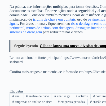
Na prática: use
informações múltiplas
para tomar decisões. Comb
documente as escolhas. Priorize ações onde a
seguridad
y el
act
comunidade. Considere também medidas locais de resiliência e g
implantação de
jardins de chuva em quintais
, uso de
pavimentos 
águas
. Em áreas urbanas, fique atento ao
risco de alagamentos a
perimetral
,
muros de arrimo com drenagem
,
drenagem interior de
sistemas de drenagem
para reduzir falhas e danos.
Seguir leyendo
Gilbane lanza una nueva división de compr
Leitura adicional e fonte principal: https://www.enr.com/articles
seaboard
Confira mais artigos e mantenha-se informado em https://dicasd
Etiquetas
#
anál
#
análise de risco
#
análise ge
#
activos
#
comuni
#
empresas de análise de risco
#
empresas privadas
#
erosão cos