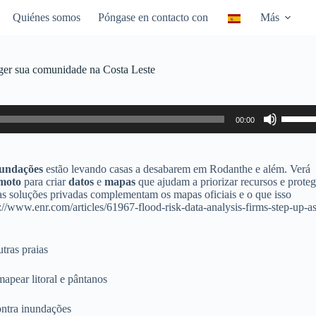
Quiénes somos
Póngase en contacto con
Más
ger sua comunidade na Costa Leste
Utiliza
00:00
las
teclas
de
flecha
nundações
estão levando casas a desabarem em Rodanthe e além. Verá
arriba/
emoto
para criar
datos
e
mapas
que ajudam a priorizar recursos e proteg
para
s soluções privadas complementam os mapas oficiais e o que isso
aumen
s://www.enr.com/articles/61967-flood-risk-data-analysis-firms-step-up-as
o
dismin
el
tras praias
volume
apear litoral e pântanos
ontra inundações