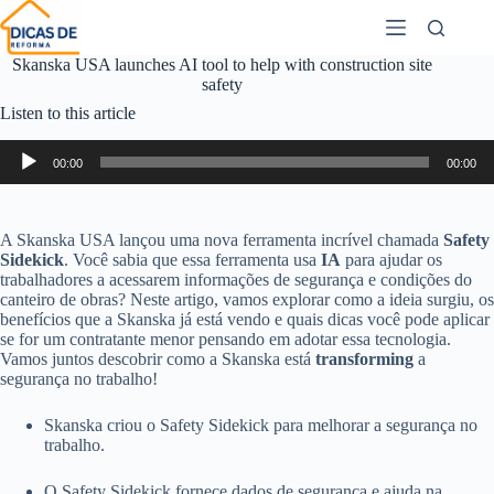
Skanska USA launches AI tool to help with construction site
safety
Listen to this article
Audio
00:00
00:00
Player
A Skanska USA lançou uma nova ferramenta incrível chamada
Safety
Sidekick
. Você sabia que essa ferramenta usa
IA
para ajudar os
trabalhadores a acessarem informações de segurança e condições do
canteiro de obras? Neste artigo, vamos explorar como a ideia surgiu, os
benefícios que a Skanska já está vendo e quais dicas você pode aplicar
se for um contratante menor pensando em adotar essa tecnologia.
Vamos juntos descobrir como a Skanska está
transforming
a
segurança no trabalho!
Skanska criou o Safety Sidekick para melhorar a segurança no
trabalho.
O Safety Sidekick fornece dados de segurança e ajuda na