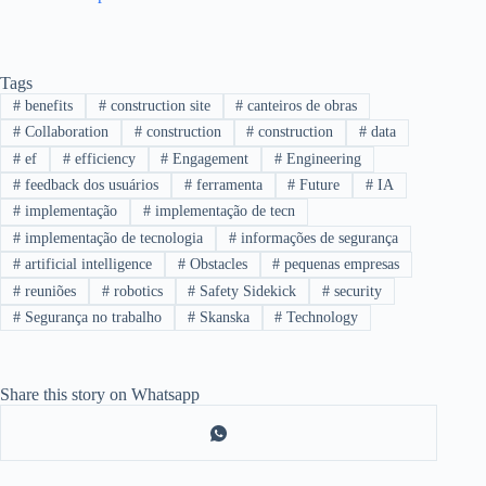
Tags
#
benefits
#
construction site
#
canteiros de obras
#
Collaboration
#
construction
#
construction
#
data
#
ef
#
efficiency
#
Engagement
#
Engineering
#
feedback dos usuários
#
ferramenta
#
Future
#
IA
#
implementação
#
implementação de tecn
#
implementação de tecnologia
#
informações de segurança
#
artificial intelligence
#
Obstacles
#
pequenas empresas
#
reuniões
#
robotics
#
Safety Sidekick
#
security
#
Segurança no trabalho
#
Skanska
#
Technology
Share this story on Whatsapp