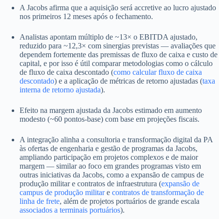
A Jacobs afirma que a aquisição será accretive ao lucro ajustado
nos primeiros 12 meses após o fechamento.
Analistas apontam múltiplo de ~13× o EBITDA ajustado,
reduzido para ~12,3× com sinergias previstas — avaliações que
dependem fortemente das premissas de fluxo de caixa e custo de
capital, e por isso é útil comparar metodologias como o cálculo
de fluxo de caixa descontado (
como calcular fluxo de caixa
descontado
) e a aplicação de métricas de retorno ajustadas (
taxa
interna de retorno ajustada
).
Efeito na margem ajustada da Jacobs estimado em aumento
modesto (~60 pontos-base) com base em projeções fiscais.
A integração alinha a consultoria e transformação digital da PA
às ofertas de engenharia e gestão de programas da Jacobs,
ampliando participação em projetos complexos e de maior
margem — similar ao foco em grandes programas visto em
outras iniciativas da Jacobs, como a expansão de campus de
produção militar e contratos de infraestrutura (
expansão de
campus de produção militar
e
contratos de transformação de
linha de frete
, além de projetos portuários de grande escala
associados a terminais portuários
).