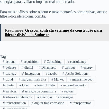
sinergias para avaliar o impacto real no mercado.
Para mais análises sobre o setor e movimentações corporativas, acesse
https://dicasdereforma.com.br.
Read more
Graycor contrata veterano da construção para
liderar divisão do Sudoeste
Tags
#
actions
#
acquisition
#
Consulting
#
consultancy
#
defense
#
digital
#
Dinamarca
#
earnout
#
energy
#
strategy
#
Integration
#
Jacobs
#
Jacobs Solutions
#
Lond
#
margem mais alta
#
Market
#
mezzanine debt
#
oferta
#
Oper
#
Reino Unido
#
national security
#
services
#
serviços de consultoria
#
sectors
#
setores estratégicos
#
sinergias
#
transação
#
transformation
#
digital transformation
#
transportation