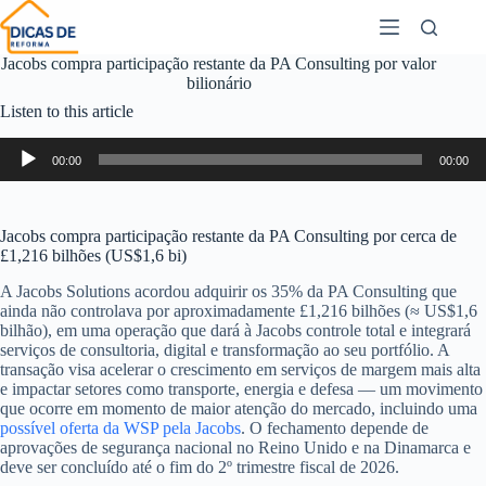
Jacobs compra participação restante da PA Consulting por valor
bilionário
Listen to this article
Audio
00:00
00:00
Player
Jacobs compra participação restante da PA Consulting por cerca de
£1,216 bilhões (US$1,6 bi)
A Jacobs Solutions acordou adquirir os 35% da PA Consulting que
ainda não controlava por aproximadamente £1,216 bilhões (≈ US$1,6
bilhão), em uma operação que dará à Jacobs controle total e integrará
serviços de consultoria, digital e transformação ao seu portfólio. A
transação visa acelerar o crescimento em serviços de margem mais alta
e impactar setores como transporte, energia e defesa — um movimento
que ocorre em momento de maior atenção do mercado, incluindo uma
possível oferta da WSP pela Jacobs
. O fechamento depende de
aprovações de segurança nacional no Reino Unido e na Dinamarca e
deve ser concluído até o fim do 2º trimestre fiscal de 2026.