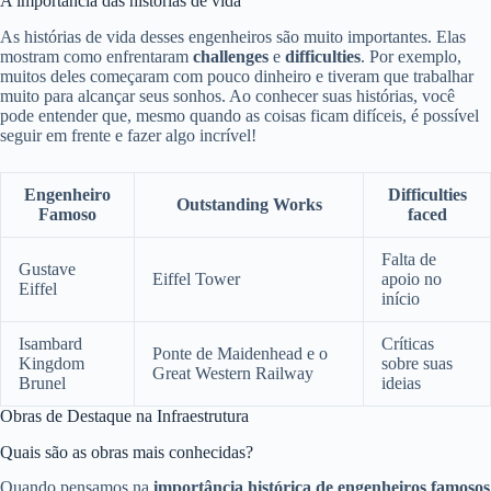
A importância das histórias de vida
As histórias de vida desses engenheiros são muito importantes. Elas
mostram como enfrentaram
challenges
e
difficulties
. Por exemplo,
muitos deles começaram com pouco dinheiro e tiveram que trabalhar
muito para alcançar seus sonhos. Ao conhecer suas histórias, você
pode entender que, mesmo quando as coisas ficam difíceis, é possível
seguir em frente e fazer algo incrível!
Engenheiro
Difficulties
Outstanding Works
Famoso
faced
Falta de
Gustave
Eiffel Tower
apoio no
Eiffel
início
Isambard
Críticas
Ponte de Maidenhead e o
Kingdom
sobre suas
Great Western Railway
Brunel
ideias
Obras de Destaque na Infraestrutura
Quais são as obras mais conhecidas?
Quando pensamos na
importância histórica de engenheiros famosos