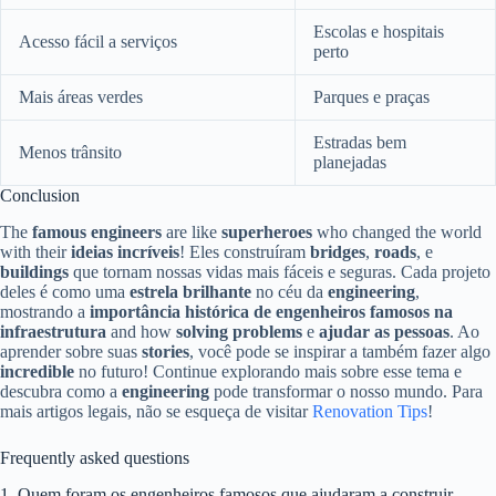
Escolas e hospitais
Acesso fácil a serviços
perto
Mais áreas verdes
Parques e praças
Estradas bem
Menos trânsito
planejadas
Conclusion
The
famous engineers
are like
superheroes
who changed the world
with their
ideias incríveis
! Eles construíram
bridges
,
roads
, e
buildings
que tornam nossas vidas mais fáceis e seguras. Cada projeto
deles é como uma
estrela brilhante
no céu da
engineering
,
mostrando a
importância histórica de engenheiros famosos na
infraestrutura
and how
solving problems
e
ajudar as pessoas
. Ao
aprender sobre suas
stories
, você pode se inspirar a também fazer algo
incredible
no futuro! Continue explorando mais sobre esse tema e
descubra como a
engineering
pode transformar o nosso mundo. Para
mais artigos legais, não se esqueça de visitar
Renovation Tips
!
Frequently asked questions
1. Quem foram os engenheiros famosos que ajudaram a construir