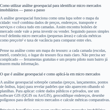
Como utilizar análise geoespacial para identificar micro mercados
imobiliários — passo a passo
A análise geoespacial funciona como uma lupa sobre o mapa da
cidade: você combina dados de preços, endereços, transporte e
serviços e coloca tudo em camadas. Assim encontra bolsões de
mercado onde vale a pena investir ou vender. Seguindo passos simples
você delimita micro mercados (pequenas áreas) e calcula métricas
como preço/m² e taxa de vacância para comparar entre eles.
Pense na análise como um mapa do tesouro: a cada camada (escolas,
metrô, comércio), o lugar do tesouro fica mais claro. Não precisa ser
complicado — ferramentas gratuitas e um projeto piloto num bairro já
trazem muita informação.
O que é análise geoespacial e como aplicá-la em micro mercados
A análise geoespacial sobrepõe camadas (preços, lançamentos, pontos
de ônibus, lojas) para revelar padrões que não aparecem olhando só
planilhas. Para aplicar: colete dados públicos e privados, use um
software GIS (QGIS ou ArcGIS), geocodifique endereços, desenhe
polígonos para definir micro mercados e calcule métricas comparativas.