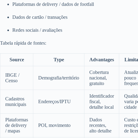
Plataformas de delivery / dados de footfall
Dados de cartão / transações
Redes sociais / avaliações
Tabela rápida de fontes:
Source
Type
Advantages
Limita
Cobertura
Atuali
IBGE /
Demografia/território
nacional,
pouco
Censo
gratuito
freque
Identificador
Qualid
Cadastros
Endereços/IPTU
fiscal,
varia p
municipais
detalhe local
cidade
Plataformas
Dados
Custo 
de delivery
POI, movimento
recentes,
restriç
/ mapas
alto detalhe
de lice