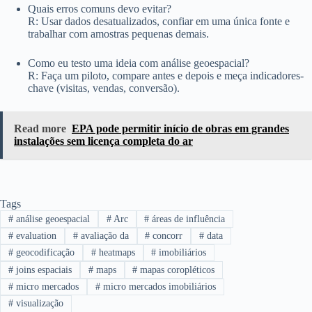
Quais erros comuns devo evitar?
R: Usar dados desatualizados, confiar em uma única fonte e
trabalhar com amostras pequenas demais.
Como eu testo uma ideia com análise geoespacial?
R: Faça um piloto, compare antes e depois e meça indicadores-
chave (visitas, vendas, conversão).
Read more
EPA pode permitir início de obras em grandes
instalações sem licença completa do ar
Tags
#
análise geoespacial
#
Arc
#
áreas de influência
#
evaluation
#
avaliação da
#
concorr
#
data
#
geocodificação
#
heatmaps
#
imobiliários
#
joins espaciais
#
maps
#
mapas coropléticos
#
micro mercados
#
micro mercados imobiliários
#
visualização