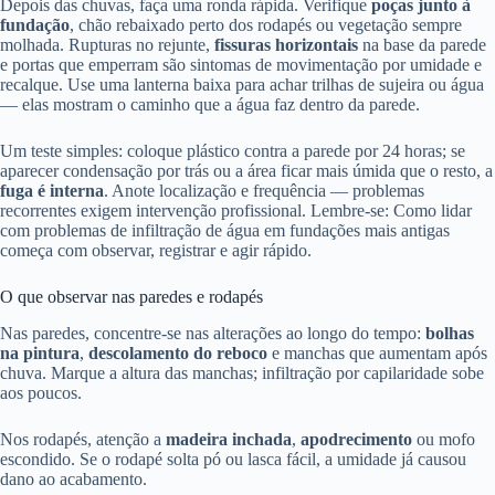
Depois das chuvas, faça uma ronda rápida. Verifique
poças junto à
fundação
, chão rebaixado perto dos rodapés ou vegetação sempre
molhada. Rupturas no rejunte,
fissuras horizontais
na base da parede
e portas que emperram são sintomas de movimentação por umidade e
recalque. Use uma lanterna baixa para achar trilhas de sujeira ou água
— elas mostram o caminho que a água faz dentro da parede.
Um teste simples: coloque plástico contra a parede por 24 horas; se
aparecer condensação por trás ou a área ficar mais úmida que o resto, a
fuga é interna
. Anote localização e frequência — problemas
recorrentes exigem intervenção profissional. Lembre-se: Como lidar
com problemas de infiltração de água em fundações mais antigas
começa com observar, registrar e agir rápido.
O que observar nas paredes e rodapés
Nas paredes, concentre-se nas alterações ao longo do tempo:
bolhas
na pintura
,
descolamento do reboco
e manchas que aumentam após
chuva. Marque a altura das manchas; infiltração por capilaridade sobe
aos poucos.
Nos rodapés, atenção a
madeira inchada
,
apodrecimento
ou mofo
escondido. Se o rodapé solta pó ou lasca fácil, a umidade já causou
dano ao acabamento.