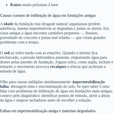
Raízes
muito próximas à base
Causas comuns de infiltração de água em fundações antigas
A
idade
da fundação traz desgaste natural: argamassas perdem
aderência, mantas impermeáveis se degradam e juntas se abrem. Em
casas antigas a água encontra caminhos pequenos — fissuras,
porosidade do concreto e juntas mal seladas — que viram grandes
problemas com o tempo.
O
soil
ao redor muda com as estações. Quando o terreno fica
encharcado, a pressão hidrostática aumenta, empurrando água para
dentro pelas paredes de fundação. Alguns solos, como argila, incham e
retraem; o movimento provoca
recalques
e trincas que aceleram a
entrada de água.
Olhe para causas múltiplas simultaneamente:
impermeabilização
falha
, drenagem ruim e movimentação do solo. Se quer saber Como
lidar com problemas de infiltração de água em fundações mais antigas,
comece pelo diagnóstico: identificar pontos de entrada, aferir a altura
da água e mapear rachaduras antes de escolher a solução.
Falhas em impermeabilização antiga e materiais degradados