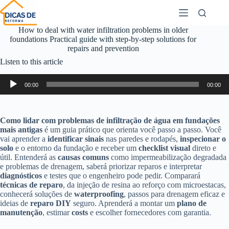
How to deal with water infiltration problems in older
foundations Practical guide with step-by-step solutions for
repairs and prevention
Listen to this article
Audio
00:00
00:00
Player
Como lidar com problemas de infiltração de água em fundações
mais antigas
é um guia prático que orienta você passo a passo. Você
vai aprender a
identificar sinais
nas paredes e rodapés,
inspecionar o
solo
e o entorno da fundação e receber um
checklist visual
direto e
útil. Entenderá as
causas comuns
como impermeabilização degradada
e problemas de drenagem, saberá priorizar reparos e interpretar
diagnósticos
e testes que o engenheiro pode pedir. Comparará
técnicas de reparo
, da injeção de resina ao reforço com microestacas,
conhecerá soluções de
waterproofing
, passos para drenagem eficaz e
ideias de
reparo DIY
seguro. Aprenderá a montar um
plano de
manutenção
, estimar
costs
e escolher fornecedores com garantia.