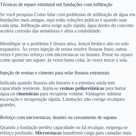
Técnicas de reparo estrutural em fundações com infiltração
Se você pesquisa Como lidar com problemas de infiltração de água em
fundações mais antigas, aqui estão soluções práticas e quando usar
cada uma. Infiltração ativa exige ação rápida; água dentro do concreto
acelera corrosão das armaduras e afeta a estabilidade.
Identifique se o problema é fissura ativa, lençol freático alto ou solo
expansivo. Às vezes injeção de resina resolve fissuras finas; outras
vezes é preciso reforço com microestacas ou tirantes. Pense no reparo
como ajustar um sapato: às vezes basta colar, às vezes trocar a sola.
Injeção de resinas e cimento para selar fissuras estruturais
Indicada quando fissuras são lineares e a estrutura ainda tem
capacidade resistente. Injeta-se
resinas poliuretânicas
para barrar
água ou
cimentícias
para recuperar volume. Vantagem: mínima
escavação e recuperação rápida. Limitação: não corrige recalques
grandes.
Reforço com microestacas, tirantes ou coroamento de sapatas
Quando a fundação perdeu capacidade ou há recalque, emprega-se
reforço profundo.
Microestacas
transferem carga para camadas mais