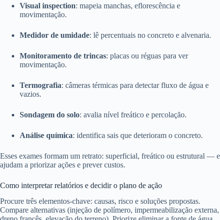
Visual inspection
: mapeia manchas, eflorescência e
movimentação.
Medidor de umidade
: lê percentuais no concreto e alvenaria.
Monitoramento de trincas
: placas ou réguas para ver
movimentação.
Termografia
: câmeras térmicas para detectar fluxo de água e
vazios.
Sondagem do solo
: avalia nível freático e percolação.
Análise química
: identifica sais que deterioram o concreto.
Esses exames formam um retrato: superficial, freático ou estrutural — e
ajudam a priorizar ações e prever custos.
Como interpretar relatórios e decidir o plano de ação
Procure três elementos-chave: causas, risco e soluções propostas.
Compare alternativas (injeção de polímero, impermeabilização externa,
dreno francês, elevação do terreno). Priorize eliminar a fonte de água.