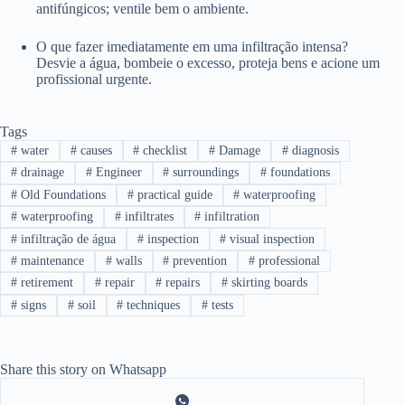
antifúngicos; ventile bem o ambiente.
O que fazer imediatamente em uma infiltração intensa?
Desvie a água, bombeie o excesso, proteja bens e acione um
profissional urgente.
Tags
#
water
#
causes
#
checklist
#
Damage
#
diagnosis
#
drainage
#
Engineer
#
surroundings
#
foundations
#
Old Foundations
#
practical guide
#
waterproofing
#
waterproofing
#
infiltrates
#
infiltration
#
infiltração de água
#
inspection
#
visual inspection
#
maintenance
#
walls
#
prevention
#
professional
#
retirement
#
repair
#
repairs
#
skirting boards
#
signs
#
soil
#
techniques
#
tests
Share this story on Whatsapp