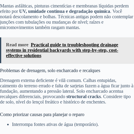
Mantas asfálticas, pinturas cimentícias e membranas líquidas perdem
efeito por
UV, umidade contínua e degradação química
. Você
notará descolamento e bolhas. Técnicas antigas podem não contemplar
junções com tubulações ou mudanças de nível; raízes e
micromovimentos também rasgam mantas.
Read more
Practical guide to troubleshooting drainage
systems in residential backyards with step-by-step, cost-
effective solutions
Problemas de drenagem, solo encharcado e recalques
Drenagem externa deficiente é vilã comum. Calhas entupidas,
caimento do terreno errado e falta de sarjetas fazem a água ficar junto à
fundação, aumentando a pressão lateral. Solo encharcado acentua
recalques diferenciais, provocando
structural cracks
. Considere tipo
de solo, nível do lençol freático e histórico de enchentes.
Como priorizar causas para planejar o reparo
Interrompa fontes ativas de água (temporário).