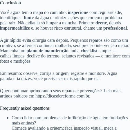
Conclusion
Você agora tem o mapa do caminho:
inspecione
com regularidade,
identifique a
fonte
da água e priorize ações que cortem o problema
pela raiz. Não adianta só limpar a mancha. Primeiro
drene
, depois
impermeabilize
e, se houver risco estrutural, chame um
professional
.
Agir rápido evita cirurgia cara depois. Pequenos reparos são como um
curativo; se a ferida continuar molhada, será preciso intervenção maior.
Mantenha um
plano de manutenção
and a
checklist
simples —
calhas limpas, declive do terreno, selantes revisados — e monitore com
fotos e medições.
Em resumo: observe, corrija a origem, registre e monitore. Água
parada cria raízes; você precisa ser mais rápido que ela.
Quer continuar aprimorando seus reparos e prevenções? Leia mais
artigos práticos em https://dicasdereforma.com.br.
Frequently asked questions
Como lidar com problemas de infiltração de água em fundações
mais antigas?
Comece avaliando a origem: faça inspeção visual, meça a