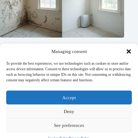
Managing consent
To provide the best experiences, we use technologies such as cookies to store and/or
access device information. Consent to these technologies will allow us to process data
such as browsing behavior or unique IDs on this site. Not consenting or withdrawing
consent may negatively affect certain features and functions.
Orientações sobre mofos e suas soluções em áreas úmidas de
Accept
residências e pequenas reformas guia prático para identificar
eliminar e prevenir novos focos
Deny
10/06/2026
See preferences
Privacy Policy
Terms and conditions