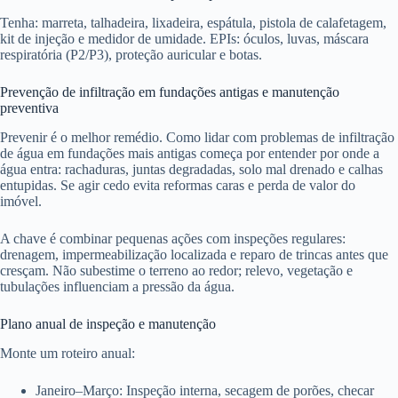
Tenha: marreta, talhadeira, lixadeira, espátula, pistola de calafetagem,
kit de injeção e medidor de umidade. EPIs: óculos, luvas, máscara
respiratória (P2/P3), proteção auricular e botas.
Prevenção de infiltração em fundações antigas e manutenção
preventiva
Prevenir é o melhor remédio. Como lidar com problemas de infiltração
de água em fundações mais antigas começa por entender por onde a
água entra: rachaduras, juntas degradadas, solo mal drenado e calhas
entupidas. Se agir cedo evita reformas caras e perda de valor do
imóvel.
A chave é combinar pequenas ações com inspeções regulares:
drenagem, impermeabilização localizada e reparo de trincas antes que
cresçam. Não subestime o terreno ao redor; relevo, vegetação e
tubulações influenciam a pressão da água.
Plano anual de inspeção e manutenção
Monte um roteiro anual:
Janeiro–Março: Inspeção interna, secagem de porões, checar