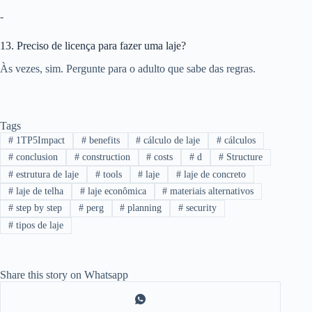
-
13. Preciso de licença para fazer uma laje?
Às vezes, sim. Pergunte para o adulto que sabe das regras.
Tags
#
1TP5Impact
#
benefits
#
cálculo de laje
#
cálculos
#
conclusion
#
construction
#
costs
#
d
#
Structure
#
estrutura de laje
#
tools
#
laje
#
laje de concreto
#
laje de telha
#
laje econômica
#
materiais alternativos
#
step by step
#
perg
#
planning
#
security
#
tipos de laje
Share this story on Whatsapp